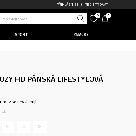
PŘIHLÁSIT SE
REGISTROVAT
0
0
Prohledejte web
SPORT
ZNAČKY
COZY HD
PÁNSKÁ LIFESTYLOVÁ
ni kódy se nevztahují.
ti CM
XL
2XL
3XL