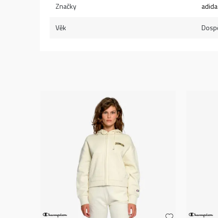
Značky
adida
Věk
Dospě