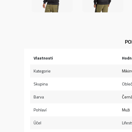
PO
Vlastnosti
Hodn
Kategorie
Mikin
Skupina
Obleč
Barva
Čern
Pohlaví
Muži
Účel
Lifest