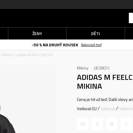
ŽENY
DĚTI
-50 % NA DRUHÝ KOUSEK
Nakoupit teď
Mikiny
adidas M FEELCOZY HD
Mikiny
JE3807
ADIDAS M FEEL
MIKINA
Cena je hit už teď. Další slevy a
Velikosti EU
Velikosti
Velikos
XS
S
M
L