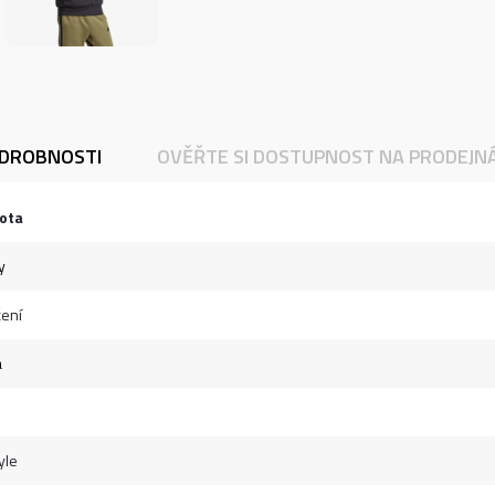
DROBNOSTI
OVĚŘTE SI DOSTUPNOST NA PRODEJN
ota
y
ení
á
yle