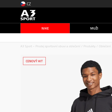
CZ
NIKE
MUŽI
A3 Sport – Prodej sportovní obuvi a oblečení
Produkty
Oblečení
CENOVÝ HIT