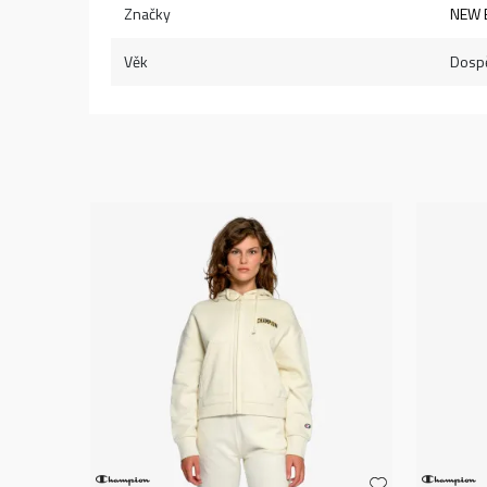
Značky
NEW 
Věk
Dospě