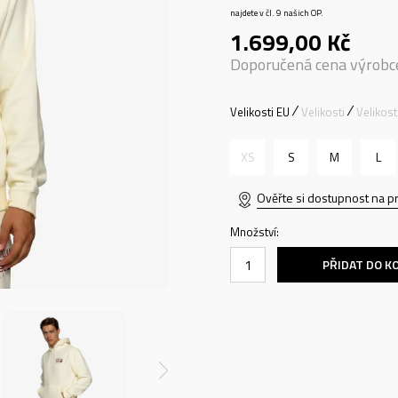
najdete v čl. 9 našich OP.
1.699,00
Kč
Doporučená cena výrobc
Velikosti EU
Velikosti
Velikos
XS
S
M
L
Ověřte si dostupnost na p
Množství:
PŘIDAT DO K