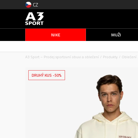
CZ
NIKE
MUŽI
A3 Sport – Prodej sportovní obuvi a oblečení
Produkty
Oblečení
DRUHÝ KUS -50%