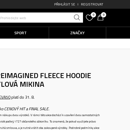
PŘIHLÁSIT SE
REGISTROVAT
0
0
Prohledejte web
SPORT
ZNAČKY
EIMAGINED FLEECE HOODIE
YLOVÁ MIKINA
EVA50
platí do 31. 8.
ako CENOVÝ HIT a FINAL SALE.
ném nákupu dvou výrobků. V rámci této akce dochází k uzavření dvou samostatných
vislé podle § 1727 občanského zákoníku. To znamená, že pokud využijete právo
 druhá smlouva, a je nutné vrátit oba zakoupené výrobky. Podrobné podmínky akce