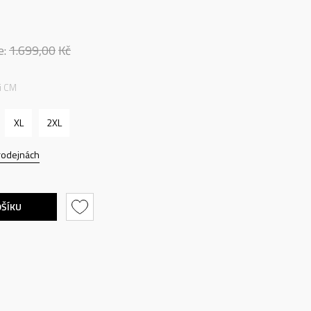
e:
1.699,00
Kč
ti CM
XL
2XL
rodejnách
OŠÍKU