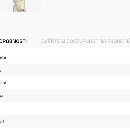
DROBNOSTI
OVĚŘTE SI DOSTUPNOST NA PRODEJN
ota
y
ení
vá
yle