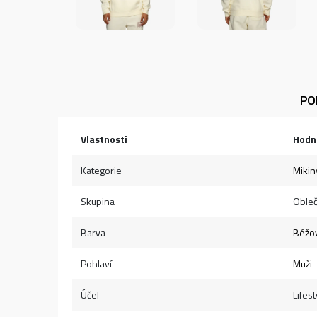
PO
Vlastnosti
Hodn
Kategorie
Mikin
Skupina
Obleč
Barva
Béžo
Pohlaví
Muži
Účel
Lifest