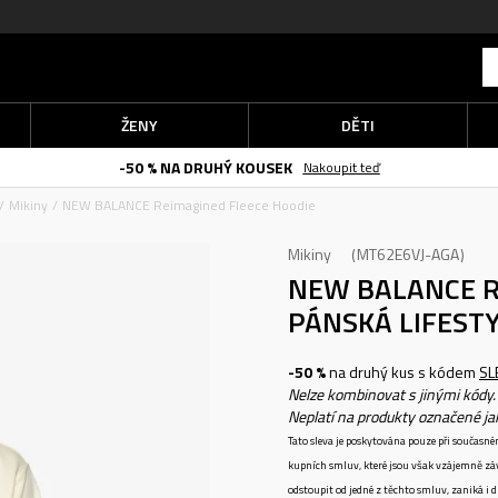
ŽENY
DĚTI
-50 % NA DRUHÝ KOUSEK
Nakoupit teď
Mikiny
NEW BALANCE Reimagined Fleece Hoodie
Mikiny
MT62E6VJ-AGA
NEW BALANCE R
PÁNSKÁ LIFEST
-50 %
na druhý kus s kódem
SL
Nelze kombinovat s jinými kódy.
Neplatí na produkty označené j
Tato sleva je poskytována pouze při součas
kupních smluv, které jsou však vzájemně zá
odstoupit od jedné z těchto smluv, zaniká i