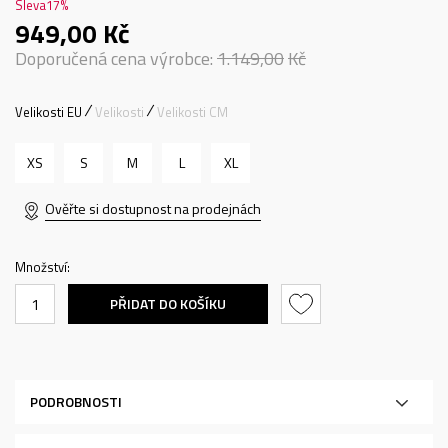
Sleva
17
%
949,00
Kč
Doporučená cena výrobce:
1.149,00
Kč
Velikosti EU
Velikosti
Velikosti CM
XS
S
M
L
XL
Ověřte si dostupnost na prodejnách
Množství:
PŘIDAT DO KOŠÍKU
PODROBNOSTI