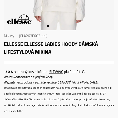
Mikiny
ELA263F602-11
ELLESSE ELLESSE LADIES HOODY
DÁMSKÁ
LIFESTYLOVÁ MIKINA
-50 %
na druhý kus s kódem
SLEVA50
platí do 31. 8.
Nelze kombinovat s jinými kódy.
Neplatí na produkty označené jako CENOVÝ HIT a FINAL SALE.
Tato sleva je poskytována pouze při současném nákupu dvou výrobků. V rámci této akce dochází k
uzavření dvou samostatných kupních smluv, které jsou však vzájemně závislé podle § 1727
občanského zákoníku. To znamená, že pokud využijete právo odstoupit od jedné z těchto smluv,
zaniká i druhá smlouva, a je nutné vrátit oba zakoupené výrobky. Podrobné podmínky akce najdete
v čl. 9 našich OP.