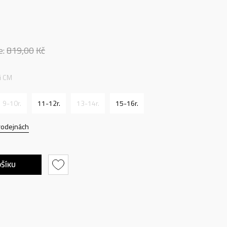
e:
819,00
Kč
ti CM
9-10r.
11-12r.
13-14r.
15-16r.
rodejnách
OŠÍKU