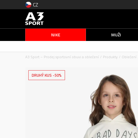
CZ
NIKE
MUŽI
A3 Sport – Prodej sportovní obuvi a oblečení
Produkty
Oblečení
DRUHÝ KUS -50%