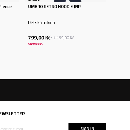
Fleece
UMBRO RETRO HOODIE JNR
Dětská mikina
799,00
Kč
1.199,00
Kč
Sleva
33
%
EWSLETTER
SIGN IN