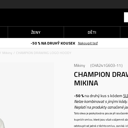
ŽENY
DĚTI
-50 % NA DRUHÝ KOUSEK
Nakoupit teď
Mikiny
CHAMPION DRAWING LOGO HOODY
Mikiny
CHA241G603-11
CHAMPION DRA
MIKINA
-50 %
na druhý kus s kódem
SL
Nelze kombinovat s jinými kódy.
Neplatí na produkty označené j
Tato sleva je poskytována pouze při součas
kupních smluv, které jsou však vzájemně zá
odstoupit od jedné z těchto smluv, zaniká i