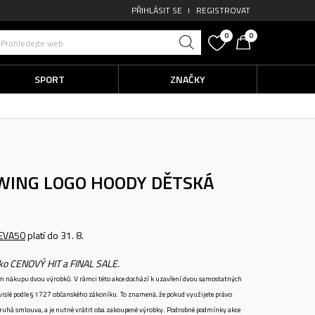
PŘIHLÁSIT SE
REGISTROVAT
0
0
Prohledejte web
SPORT
ZNAČKY
WING LOGO HOODY
DĚTSKÁ
EVA50
platí do 31. 8.
ako CENOVÝ HIT a FINAL SALE.
ném nákupu dvou výrobků. V rámci této akce dochází k uzavření dvou samostatných
vislé podle § 1727 občanského zákoníku. To znamená, že pokud využijete právo
 druhá smlouva, a je nutné vrátit oba zakoupené výrobky. Podrobné podmínky akce