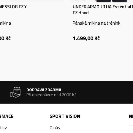
MESSI OG FZ Y
UNDER ARMOUR UA Essential 
FZ Hood
mikina
Pánská mikina na trénink
00
Kč
1.499,00
Kč
DOPRAVA ZDARMA
Při objednávce nad 2000 Kč
ORMACE
SPORT VISION
N
ínky
O nás