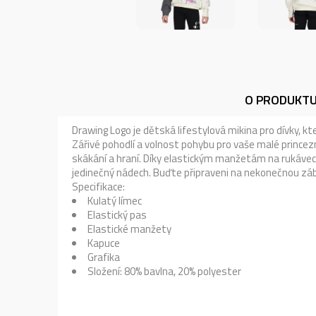
O PRODUKT
Drawing Logo je dětská lifestylová mikina pro dívky, k
Zářivé pohodlí a volnost pohybu pro vaše malé prince
skákání a hraní. Díky elastickým manžetám na rukávec
jedinečný nádech. Buďte připraveni na nekonečnou záb
Specifikace:
Kulatý límec
Elastický pas
Elastické manžety
Kapuce
Grafika
Složení: 80% bavlna, 20% polyester