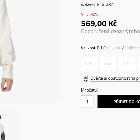
najdete v čl. 9 našich OP.
Sleva
30
%
569,00
Kč
Doporučená cena výrobc
Velikosti EU
Velikosti
Velikos
5-6r.
3-4r.
7-8r.
Ověřte si dostupnost na p
Množství:
PŘIDAT DO K