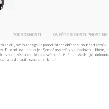
U
PODROBNOSTI
OVĚŘTE SI DOSTUPNOST NA
terá se díky svému designu a pohodlí stane oblíbenou součástí šatníku.
zny! Tato mikina kombinuje příjemné materiály s pohodlným střihem, a
h a v pase zůstane mikina na svém místě během všech jejich dobrodru
avu a styl s touto úžasnou mikinou!