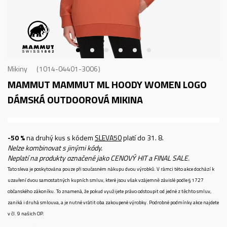
Mikiny
1014-04401-3006
MAMMUT MAMMUT ML HOODY WOMEN LOGO
DÁMSKÁ OUTDOOROVÁ MIKINA
-50 %
na druhý kus s kódem
SLEVA50
platí do 31. 8.
Nelze kombinovat s jinými kódy.
Neplatí na produkty označené jako CENOVÝ HIT a FINAL SALE.
Tato sleva je poskytována pouze při současném nákupu dvou výrobků. V rámci této akce dochází k
uzavření dvou samostatných kupních smluv, které jsou však vzájemně závislé podle § 1727
občanského zákoníku. To znamená, že pokud využijete právo odstoupit od jedné z těchto smluv,
zaniká i druhá smlouva, a je nutné vrátit oba zakoupené výrobky. Podrobné podmínky akce najdete
v čl. 9 našich OP.