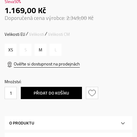
Sleva
50
%
1.169,00
Kč
Doporučená cena výrobce:
2.349,00
Kč
Velikosti EU
Velikosti
Velikosti CM
XS
S
M
L
Ověřte si dostupnost na prodejnách
Množství:
PŘIDAT DO KOŠÍKU
O PRODUKTU