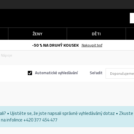
ŽENY
DĚTI
-50 % NA DRUHÝ KOUSEK
Nakoupit teď
Nápoje
Automatické vyhledávání
Seřadit
edali? • Ujistěte se, že jste napsali správně vyhledáváný dotaz • Zkust
na infolince +420 377 454 477