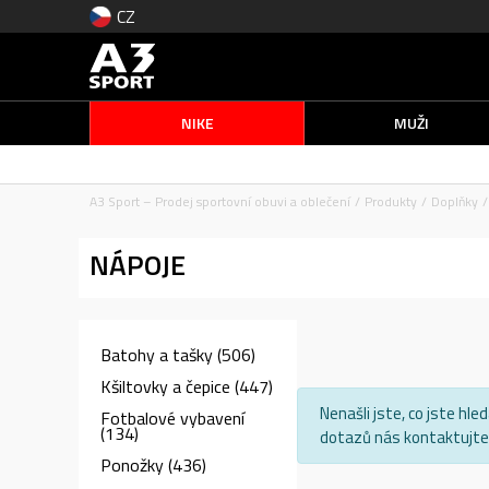
CZ
NIKE
MUŽI
A3 Sport – Prodej sportovní obuvi a oblečení
Produkty
Doplňky
NÁPOJE
Batohy a tašky
(506)
Kšiltovky a čepice
(447)
Nenašli jste, co jste hl
Fotbalové vybavení
(134)
dotazů nás kontaktujte 
Ponožky
(436)