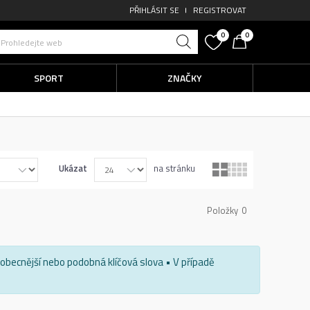
PŘIHLÁSIT SE
REGISTROVAT
0
0
Prohledejte web
SPORT
ZNAČKY
Ukázat
na stránku
Položky
0
e obecnější nebo podobná klíčová slova • V případě