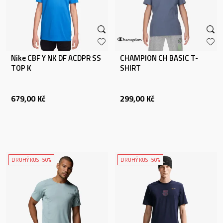
Nike CBF Y NK DF ACDPR SS
CHAMPION CH BASIC T-
TOP K
SHIRT
679,00
Kč
299,00
Kč
DRUHÝ KUS -50%
DRUHÝ KUS -50%