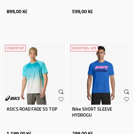
899,00
Kč
599,00
Kč
CENOVÝ HIT
DRUHÝ KUS -50%
ASICS ROAD FADE SS TOP
Nike SHORT SLEEVE
HYDROGU
1.199,00
Kč
799,00
Kč