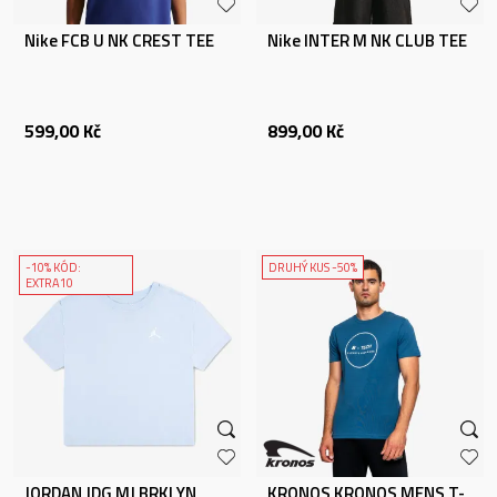
Nike FCB U NK CREST TEE
Nike INTER M NK CLUB TEE
599,00
Kč
899,00
Kč
-10% KÓD:
DRUHÝ KUS -50%
EXTRA10
JORDAN JDG MJ BRKLYN
KRONOS KRONOS MENS T-