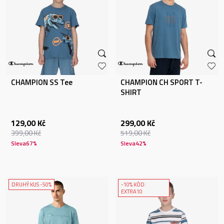
CHAMPION SS Tee
CHAMPION CH SPORT T-
SHIRT
129,00
Kč
299,00
Kč
399,00
Kč
519,00
Kč
Sleva
67
%
Sleva
42
%
DRUHÝ KUS -50%
-10% KÓD:
EXTRA10