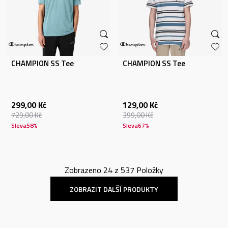
CHAMPION SS Tee
CHAMPION SS Tee
299,00
Kč
129,00
Kč
729,00
Kč
399,00
Kč
Sleva
58
%
Sleva
67
%
Zobrazeno
24
z
537
Položky
ZOBRAZIT DALŠÍ PRODUKTY