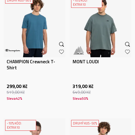
DRUHÝ KUS -50%
-10% KÓD:
EXTRA10
CHAMPION Crewneck T-
MONT LOUDI
Shirt
299,00
Kč
319,00
Kč
519,00
Kč
649,00
Kč
Sleva
42
%
Sleva
50
%
-10% KÓD:
DRUHÝ KUS -50%
EXTRA10