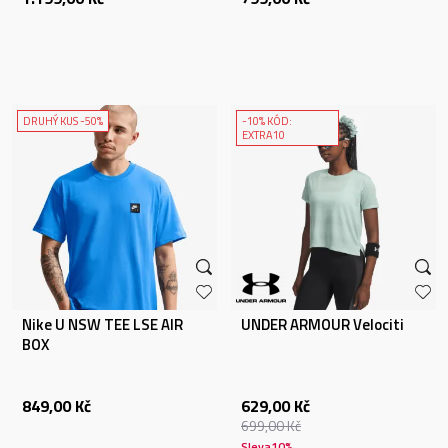
DRUHÝ KUS -50%
-10% KÓD:
EXTRA10
Nike U NSW TEE LSE AIR
UNDER ARMOUR Velociti
BOX
849,00
Kč
629,00
Kč
699,00
Kč
Sleva
10
%