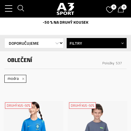
0
0
-50 % NA DRUHÝ KOUSEK
FILTRY
OBLEČENÍ
Položky
537
modra
DRUHÝ KUS -50%
DRUHÝ KUS -50%