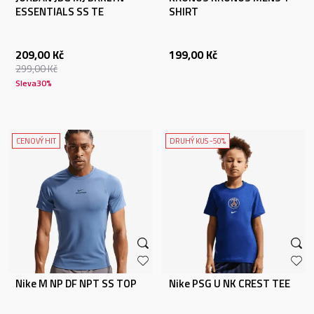
ESSENTIALS SS TE
SHIRT
209,00
Kč
199,00
Kč
299,00
Kč
Sleva
30
%
CENOVÝ HIT
DRUHÝ KUS -50%
Nike M NP DF NPT SS TOP
Nike PSG U NK CREST TEE