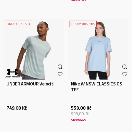
DRUHÝ KUS -50%
DRUHÝ KUS -50%
UNDER ARMOUR Velociti
Nike W NSW CLASSICS OS
TEE
749,00
Kč
559,00
Kč
999,00
Kč
Sleva
44
%