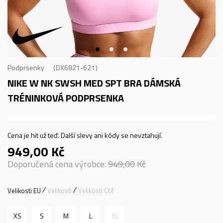
Podprsenky
DX6821-621
NIKE W NK SWSH MED SPT BRA
DÁMSKÁ
TRÉNINKOVÁ PODPRSENKA
Cena je hit už teď. Další slevy ani kódy se nevztahují.
949,00
Kč
Doporučená cena výrobce:
949,00
Kč
Velikosti EU
Velikosti
Velikosti CM
XS
S
M
L
XL