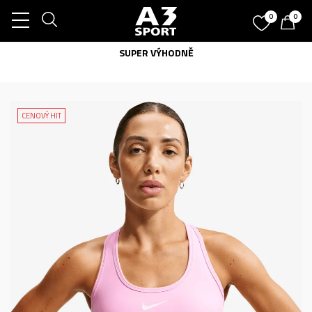
0
0
SUPER VÝHODNĚ
CENOVÝ HIT