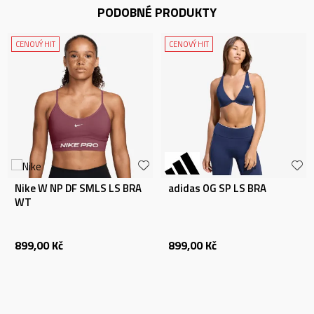
PODOBNÉ PRODUKTY
CENOVÝ HIT
CENOVÝ HIT
Nike W NP DF SMLS LS BRA
adidas OG SP LS BRA
WT
899,00
Kč
899,00
Kč