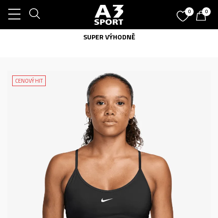
0
0
SUPER VÝHODNĚ
CENOVÝ HIT