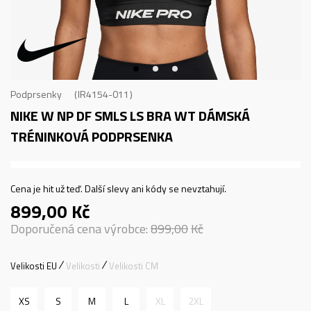
Podprsenky
IR4154-011
NIKE W NP DF SMLS LS BRA WT
DÁMSKÁ
TRÉNINKOVÁ PODPRSENKA
Cena je hit už teď. Další slevy ani kódy se nevztahují.
899,00
Kč
Doporučená cena výrobce:
899,00
Kč
Velikosti EU
Velikosti
Velikosti CM
XS
S
M
L
XL
2XL