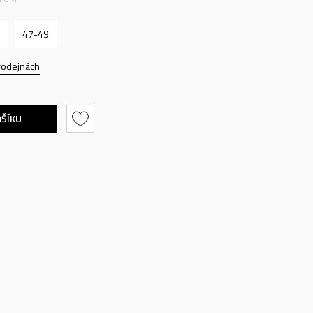
47-49
rodejnách
OŠÍKU