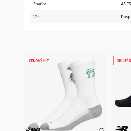
Značky
ASICS
Věk
Dospě
CENOVÝ HIT
DRUHÝ K