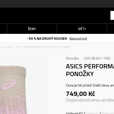
ŽENY
DĚTI
-50 % NA DRUHÝ KOUSEK
Nakoupit teď
Ponožky
ASICS PERFORMANCE RUN SOCK CREW
Ponožky
3013B347-700
ASICS PERFORM
PONOŽKY
Cena je hit už teď. Další slevy a
749,00
Kč
Doporučená cena výrobc
Velikosti EU
Velikosti
Velikos