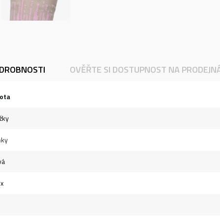
DROBNOSTI
OVĚŘTE SI DOSTUPNOST NA PRODEJN
ota
žky
ňky
vá
ex