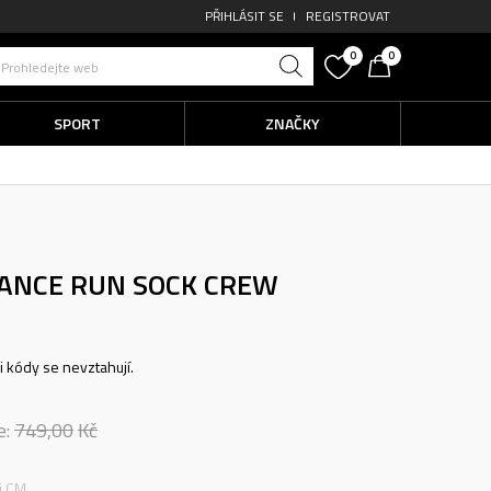
PŘIHLÁSIT SE
REGISTROVAT
0
0
Prohledejte web
SPORT
ZNAČKY
ANCE RUN SOCK CREW
ni kódy se nevztahují.
e:
749,00
Kč
ti CM