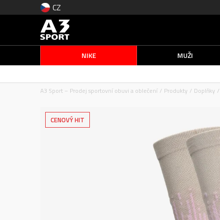
CZ
NIKE
MUŽI
A3 Sport – Prodej sportovní obuvi a oblečení
Produkty
Doplňky
CENOVÝ HIT