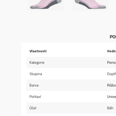
PO
Vlastnosti
Hodn
Kategorie
Pono
Skupina
Dopl
Barva
Růžo
Pohlaví
Unis
Účel
Běh