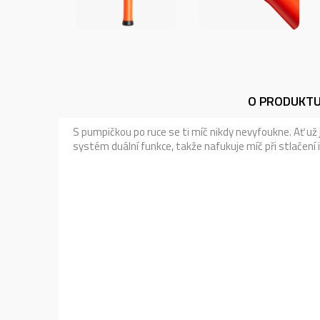
O PRODUKT
S pumpičkou po ruce se ti míč nikdy nevyfoukne. Ať už
systém duální funkce, takže nafukuje míč při stlačení i 