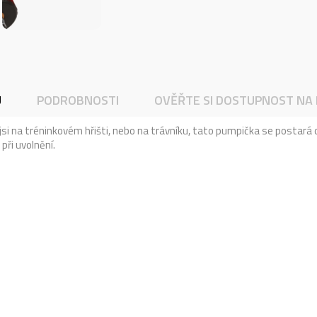
U
PODROBNOSTI
OVĚŘTE SI DOSTUPNOST NA
 jsi na tréninkovém hřišti, nebo na trávníku, tato pumpička se postará
při uvolnění.