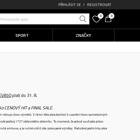
PŘIHLÁSIT SE
REGISTROVAT
0
0
Prohledejte web
SPORT
ZNAČKY
EVA50
platí do 31. 8.
ako CENOVÝ HIT a FINAL SALE.
ném nákupu dvou výrobků. V rámci této akce dochází k uzavření dvou samostatných
vislé podle § 1727 občanského zákoníku. To znamená, že pokud využijete právo
 druhá smlouva, a je nutné vrátit oba zakoupené výrobky. Podrobné podmínky akce