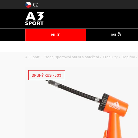
CZ
NIKE
MUŽI
A3 Sport – Prodej sportovní obuvi a oblečení
Produkty
Doplňky
DRUHÝ KUS -50%