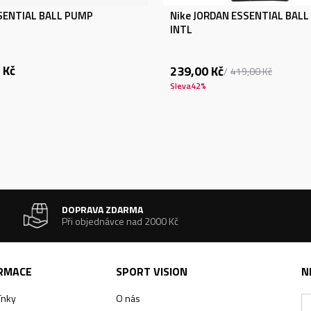
SSENTIAL BALL PUMP
Nike JORDAN ESSENTIAL BAL
INTL
Kč
239,00
Kč
419,00
Kč
Sleva
42
%
DOPRAVA ZDARMA
Při objednávce nad 2000 Kč
ORMACE
SPORT VISION
N
ínky
O nás