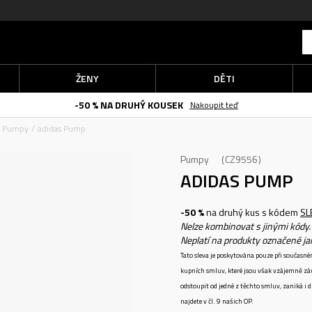
ŽENY
DĚTI
-50 % NA DRUHÝ KOUSEK
Nakoupit teď
Pumpy
adidas Pump
Pumpy
CZ9556
ADIDAS PUMP
-50 %
na druhý kus s kódem
SL
Nelze kombinovat s jinými kódy.
Neplatí na produkty označené j
Tato sleva je poskytována pouze při součas
kupních smluv, které jsou však vzájemně zá
odstoupit od jedné z těchto smluv, zaniká i
najdete v čl. 9 našich OP.