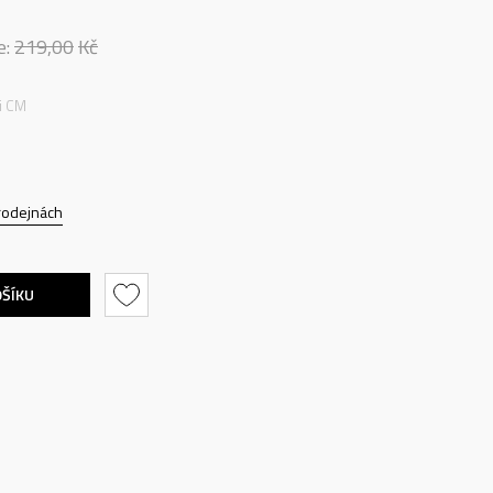
e:
219,00
Kč
ti CM
rodejnách
OŠÍKU