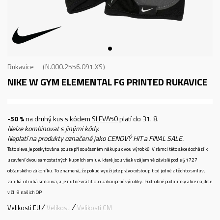
Rukavice
N.000.2556.091.XS
NIKE W GYM ELEMENTAL FG PRINTED
RUKAVICE
-50 %
na druhý kus s kódem
SLEVA50
platí do 31. 8.
Nelze kombinovat s jinými kódy.
Neplatí na produkty označené jako CENOVÝ HIT a FINAL SALE.
Tato sleva je poskytována pouze při současném nákupu dvou výrobků. V rámci této akce dochází k
uzavření dvou samostatných kupních smluv, které jsou však vzájemně závislé podle § 1727
občanského zákoníku. To znamená, že pokud využijete právo odstoupit od jedné z těchto smluv,
zaniká i druhá smlouva, a je nutné vrátit oba zakoupené výrobky. Podrobné podmínky akce najdete
v čl. 9 našich OP.
Velikosti EU
Velikosti
Velikosti CM