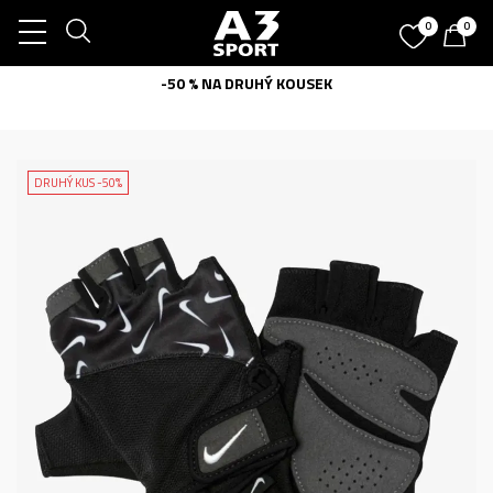
0
0
-50 % NA DRUHÝ KOUSEK
DRUHÝ KUS -50%