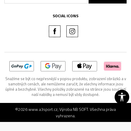
SOCIAL ICONS
Snažíme se být co nejpřesnější v popisu produktu, zobrazení obrázků a v
samotných cenách, ale nemůžeme zaručit, že všechny informace jsou
úplné a bezchybné. Všechny položky zobrazené na stránce jsou součástí
naší nabídky a nemusí být vždy dostupné.
©2026
www.a3sport.cz
, Výroba
NB SOFT
. Všechna práva
vyhrazena.