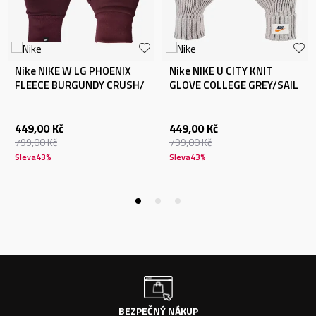
Nike NIKE W LG PHOENIX
Nike NIKE U CITY KNIT
FLEECE BURGUNDY CRUSH/
GLOVE COLLEGE GREY/SAIL
449,00
Kč
449,00
Kč
799,00
Kč
799,00
Kč
Sleva
43
%
Sleva
43
%
BEZPEČNÝ NÁKUP