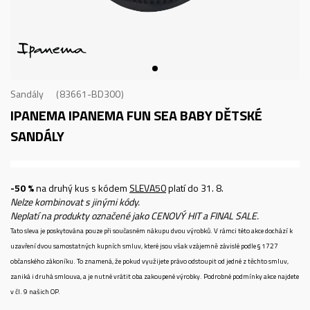
Sandály
83661-BD300
IPANEMA IPANEMA FUN SEA BABY
DĚTSKÉ
SANDÁLY
-50 %
na druhý kus s kódem
SLEVA50
platí do 31. 8.
Nelze kombinovat s jinými kódy.
Neplatí na produkty označené jako CENOVÝ HIT a FINAL SALE.
Tato sleva je poskytována pouze při současném nákupu dvou výrobků. V rámci této akce dochází k
uzavření dvou samostatných kupních smluv, které jsou však vzájemně závislé podle § 1727
občanského zákoníku. To znamená, že pokud využijete právo odstoupit od jedné z těchto smluv,
zaniká i druhá smlouva, a je nutné vrátit oba zakoupené výrobky. Podrobné podmínky akce najdete
v čl. 9 našich OP.