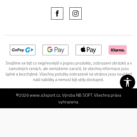
Snažíme se být co nejpřesnější v popisu produktu, zobrazení obrázků a v
samotných cenách, ale nemůžeme zaručit, že všechny informace jsou
úplné a bezchybné. Všechny položky zobrazené na stránce jsou součástí
naší nabídky a nemusí být vždy dostupné.
©2026
www.a3sport.cz
, Výroba
NB SOFT
. Všechna práva
vyhrazena.