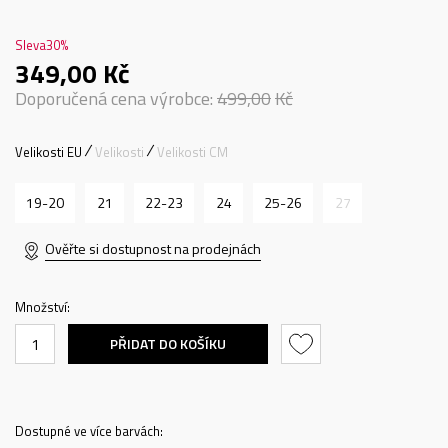
Sleva
30
%
349,00
Kč
Doporučená cena výrobce:
499,00
Kč
Velikosti EU
Velikosti
Velikosti CM
19-20
21
22-23
24
25-26
27
Ověřte si dostupnost na prodejnách
Množství:
PŘIDAT DO KOŠÍKU
Dostupné ve více barvách: