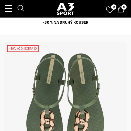
0
0
-50 % NA DRUHÝ KOUSEK
-10% KÓD: EXTRA10