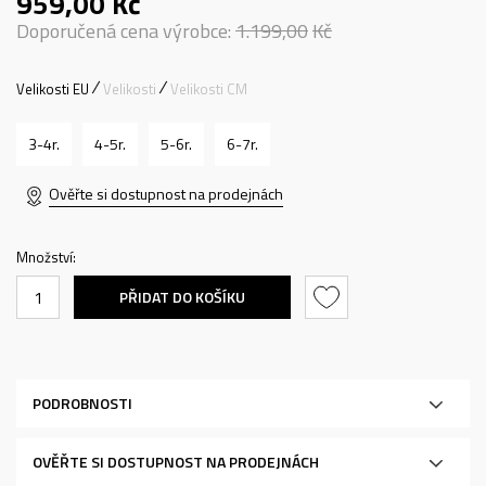
959,00
Kč
Doporučená cena výrobce:
1.199,00
Kč
Velikosti EU
Velikosti
Velikosti CM
3-4r.
4-5r.
5-6r.
6-7r.
Ověřte si dostupnost na prodejnách
Množství:
PŘIDAT DO KOŠÍKU
PODROBNOSTI
OVĚŘTE SI DOSTUPNOST NA PRODEJNÁCH