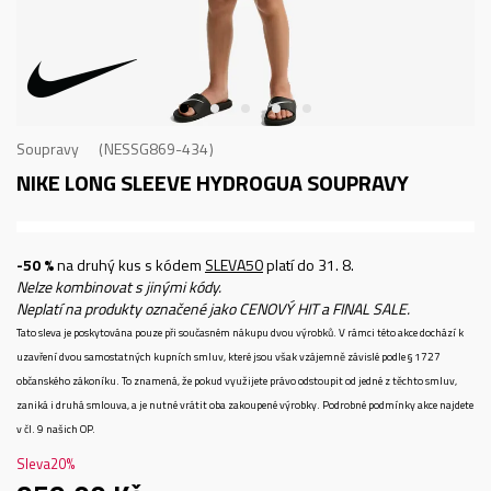
Soupravy
NESSG869-434
NIKE LONG SLEEVE HYDROGUA
SOUPRAVY
-50 %
na druhý kus s kódem
SLEVA50
platí do 31. 8.
Nelze kombinovat s jinými kódy.
Neplatí na produkty označené jako CENOVÝ HIT a FINAL SALE.
Tato sleva je poskytována pouze při současném nákupu dvou výrobků. V rámci této akce dochází k
uzavření dvou samostatných kupních smluv, které jsou však vzájemně závislé podle § 1727
občanského zákoníku. To znamená, že pokud využijete právo odstoupit od jedné z těchto smluv,
zaniká i druhá smlouva, a je nutné vrátit oba zakoupené výrobky. Podrobné podmínky akce najdete
v čl. 9 našich OP.
Sleva
20
%