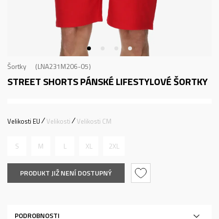
Šortky
LNA231M206-05
STREET SHORTS
PÁNSKÉ LIFESTYLOVÉ ŠORTKY
Velikosti EU
Velikosti
Velikosti CM
S
M
L
XL
2XL
PRODUKT JIŽ NENÍ DOSTUPNÝ
PODROBNOSTI