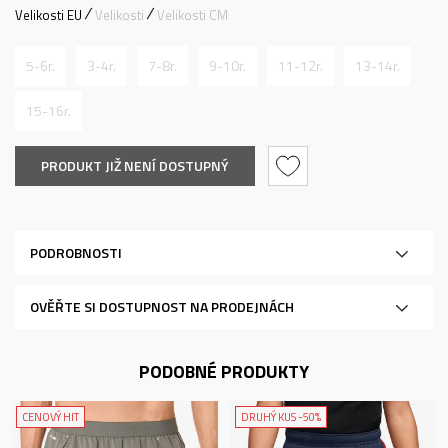
Velikosti EU
Velikosti
Velikosti CM
5-6r.
3-4r.
7-8r.
9-10r.
11-12r.
13-14r.
15-16r.
PRODUKT JIŽ NENÍ DOSTUPNÝ
PODROBNOSTI
OVĚŘTE SI DOSTUPNOST NA PRODEJNÁCH
PODOBNÉ PRODUKTY
CENOVÝ HIT
DRUHÝ KUS -50%