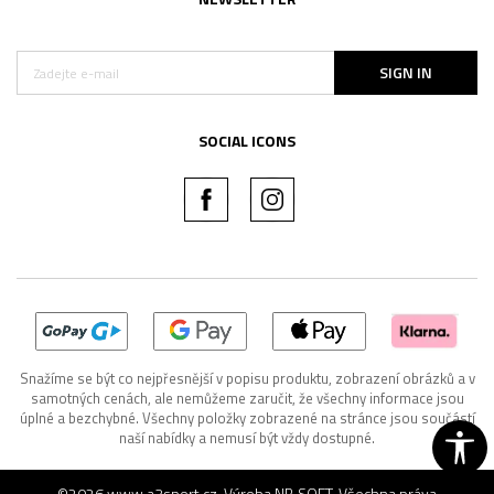
SIGN IN
SOCIAL ICONS
Snažíme se být co nejpřesnější v popisu produktu, zobrazení obrázků a v
samotných cenách, ale nemůžeme zaručit, že všechny informace jsou
úplné a bezchybné. Všechny položky zobrazené na stránce jsou součástí
naší nabídky a nemusí být vždy dostupné.
©2026
www.a3sport.cz
, Výroba
NB SOFT
. Všechna práva