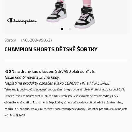
Šortky
405200-VS052
CHAMPION SHORTS
DĚTSKÉ ŠORTKY
-50 %
na druhý kus s kódem
SLEVA50
platí do 31. 8.
Nelze kombinovat s jinými kódy.
Neplatí na produkty označené jako CENOVÝ HIT a FINAL SALE.
Tato sleva je poskytována pouze při současném nákupu dvou výrobků. V rámci této akce dochází k
uzavření dvou samostatných kupních smluv, které jsou však vzájemně závislé podle § 1727
občanského zákoníku. To znamená, že pokud využijete právo odstoupit od jedné z těchto smluv,
zaniká i druhá smlouva, a je nutné vrátit oba zakoupené výrobky. Podrobné podmínky akce najdete
v čl. 9 našich OP.