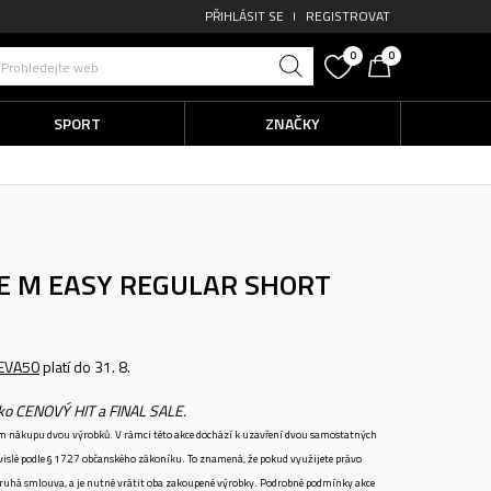
PŘIHLÁSIT SE
REGISTROVAT
0
0
Prohledejte web
SPORT
ZNAČKY
E M EASY REGULAR SHORT
EVA50
platí do 31. 8.
ako CENOVÝ HIT a FINAL SALE.
ném nákupu dvou výrobků. V rámci této akce dochází k uzavření dvou samostatných
vislé podle § 1727 občanského zákoníku. To znamená, že pokud využijete právo
 druhá smlouva, a je nutné vrátit oba zakoupené výrobky. Podrobné podmínky akce