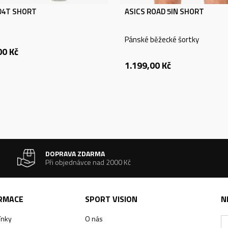
 D4T SHORT
ASICS ROAD 5IN SHORT
Pánské běžecké šortky
00
Kč
1.199,00
Kč
DOPRAVA ZDARMA
Při objednávce nad 2000 Kč
ORMACE
SPORT VISION
N
ínky
O nás