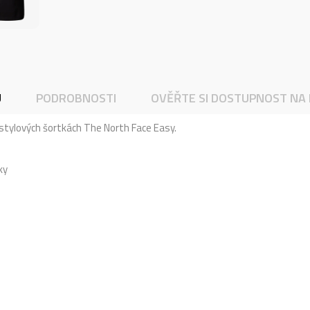
U
PODROBNOSTI
OVĚŘTE SI DOSTUPNOST NA
ifestylových šortkách The North Face Easy.
ky