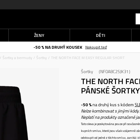
ŽENY
DĚTI
-50 % NA DRUHÝ KOUSEK
Nakoupit teď
Šortky a bermudy
Šortky
THE NORTH FACE M EASY REGULAR SHORT
Šortky
NF0A8C2SJK31
THE NORTH FAC
PÁNSKÉ ŠORTKY
-50 %
na druhý kus s kódem
SL
Nelze kombinovat s jinými kódy.
Neplatí na produkty označené j
Tato sleva je poskytována pouze při součas
kupních smluv, které jsou však vzájemně zá
odstoupit od jedné z těchto smluv, zaniká i