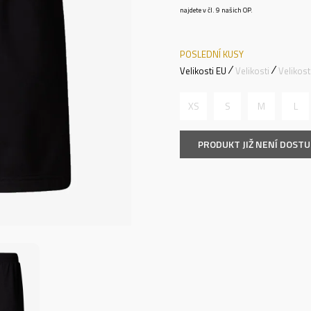
najdete v čl. 9 našich OP.
POSLEDNÍ KUSY
Velikosti EU
Velikosti
Velikos
XS
S
M
L
PRODUKT JIŽ NENÍ DOST