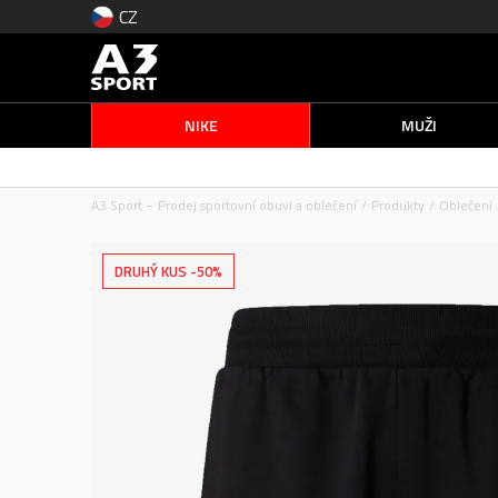
CZ
NIKE
MUŽI
A3 Sport – Prodej sportovní obuvi a oblečení
Produkty
Oblečení
DRUHÝ KUS -50%