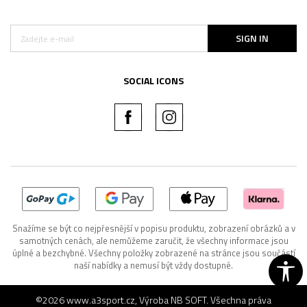
SIGN IN
SOCIAL ICONS
Snažíme se být co nejpřesnější v popisu produktu, zobrazení obrázků a v
samotných cenách, ale nemůžeme zaručit, že všechny informace jsou
úplné a bezchybné. Všechny položky zobrazené na stránce jsou součástí
naší nabídky a nemusí být vždy dostupné.
©2026
www.a3sport.cz
, Výroba
NB SOFT
. Všechna práva