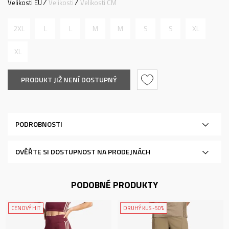
Velikosti EU
Velikosti
Velikosti CM
2XL
L
L
M
M
S
S
XL
XL
PRODUKT JIŽ NENÍ DOSTUPNÝ
PODROBNOSTI
OVĚŘTE SI DOSTUPNOST NA PRODEJNÁCH
PODOBNÉ PRODUKTY
CENOVÝ HIT
DRUHÝ KUS -50%