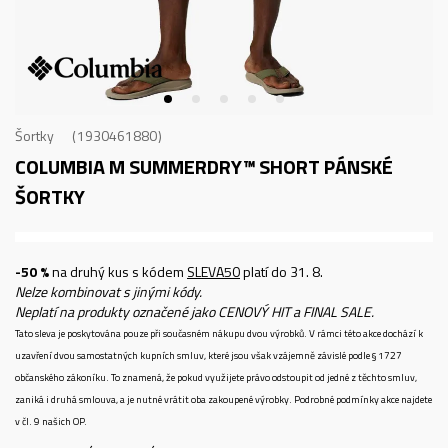
Šortky
1930461880
COLUMBIA M SUMMERDRY™ SHORT
PÁNSKÉ
ŠORTKY
-50 %
na druhý kus s kódem
SLEVA50
platí do 31. 8.
Nelze kombinovat s jinými kódy.
Neplatí na produkty označené jako CENOVÝ HIT a FINAL SALE.
Tato sleva je poskytována pouze při současném nákupu dvou výrobků. V rámci této akce dochází k
uzavření dvou samostatných kupních smluv, které jsou však vzájemně závislé podle § 1727
občanského zákoníku. To znamená, že pokud využijete právo odstoupit od jedné z těchto smluv,
zaniká i druhá smlouva, a je nutné vrátit oba zakoupené výrobky. Podrobné podmínky akce najdete
v čl. 9 našich OP.