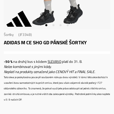
Šortky
JF3348
ADIDAS M CE SHO GD
PÁNSKÉ ŠORTKY
-50 %
na druhý kus s kódem
SLEVA50
platí do 31. 8.
Nelze kombinovat s jinými kódy.
Neplatí na produkty označené jako CENOVÝ HIT a FINAL SALE.
Tato sleva je poskytována pouze při současném nákupu dvou výrobků. V rámci této akce dochází k
uzavření dvou samostatných kupních smluv, které jsou však vzájemně závislé podle § 1727
občanského zákoníku. To znamená, že pokud využijete právo odstoupit od jedné z těchto smluv,
zaniká i druhá smlouva, a je nutné vrátit oba zakoupené výrobky. Podrobné podmínky akce najdete
v čl. 9 našich OP.