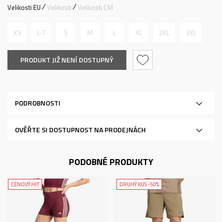
Velikosti EU
Velikosti
Velikosti CM
XS
L-T
S
M
L
XL
2XL
3XL
PRODUKT JIŽ NENÍ DOSTUPNÝ
PODROBNOSTI
OVĚŘTE SI DOSTUPNOST NA PRODEJNÁCH
PODOBNÉ PRODUKTY
CENOVÝ HIT
DRUHÝ KUS -50%