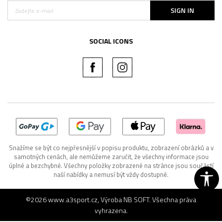
SIGN IN
SOCIAL ICONS
Snažíme se být co nejpřesnější v popisu produktu, zobrazení obrázků a v
samotných cenách, ale nemůžeme zaručit, že všechny informace jsou
úplné a bezchybné. Všechny položky zobrazené na stránce jsou součástí
naší nabídky a nemusí být vždy dostupné.
©2026
www.a3sport.cz
, Výroba
NB SOFT
. Všechna práva
vyhrazena.