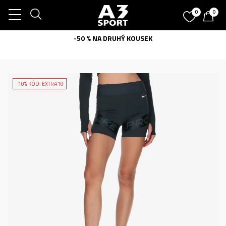
0
0
-50 % NA DRUHÝ KOUSEK
-10% KÓD: EXTRA10