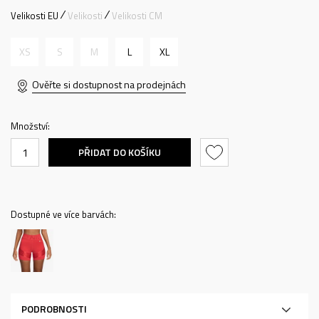
Velikosti EU
Velikosti
Velikosti CM
XS
S
M
L
XL
Ověřte si dostupnost na prodejnách
Množství:
PŘIDAT DO KOŠÍKU
Dostupné ve více barvách:
PODROBNOSTI