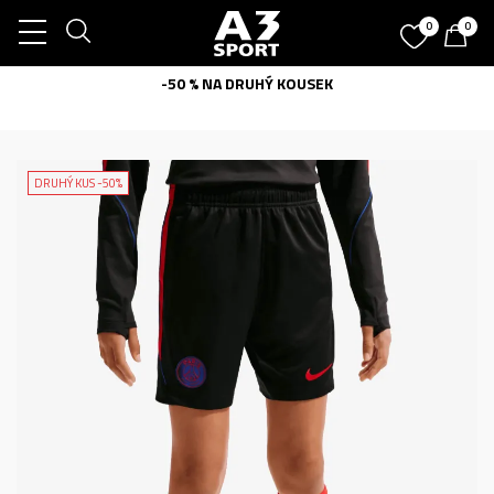
0
0
-50 % NA DRUHÝ KOUSEK
DRUHÝ KUS -50%