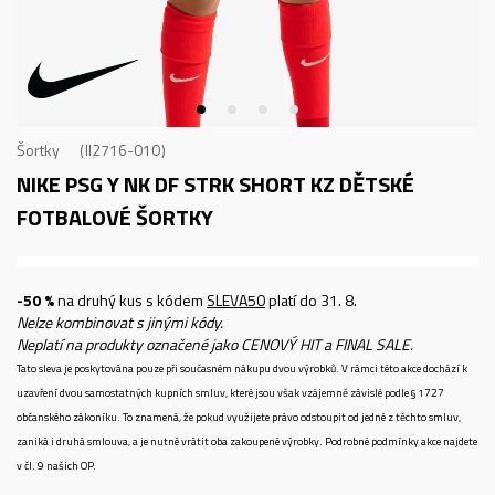
Šortky
II2716-010
NIKE PSG Y NK DF STRK SHORT KZ
DĚTSKÉ
FOTBALOVÉ ŠORTKY
-50 %
na druhý kus s kódem
SLEVA50
platí do 31. 8.
Nelze kombinovat s jinými kódy.
Neplatí na produkty označené jako CENOVÝ HIT a FINAL SALE.
Tato sleva je poskytována pouze při současném nákupu dvou výrobků. V rámci této akce dochází k
uzavření dvou samostatných kupních smluv, které jsou však vzájemně závislé podle § 1727
občanského zákoníku. To znamená, že pokud využijete právo odstoupit od jedné z těchto smluv,
zaniká i druhá smlouva, a je nutné vrátit oba zakoupené výrobky. Podrobné podmínky akce najdete
v čl. 9 našich OP.