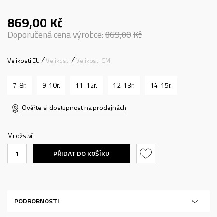
869,00
Kč
Doporučená cena výrobce:
869,00
Kč
Velikosti EU
Velikosti
Velikosti CM
7-8r.
9-10r.
11-12r.
12-13r.
14-15r.
Ověřte si dostupnost na prodejnách
Množství:
PŘIDAT DO KOŠÍKU
PODROBNOSTI