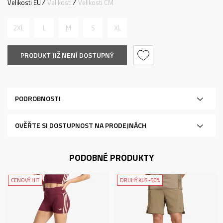
Velikosti EU
Velikosti
Velikosti CM
2XL
L
M
S
XL
PRODUKT JIŽ NENÍ DOSTUPNÝ
PODROBNOSTI
OVĚŘTE SI DOSTUPNOST NA PRODEJNÁCH
PODOBNÉ PRODUKTY
CENOVÝ HIT
DRUHÝ KUS -50%