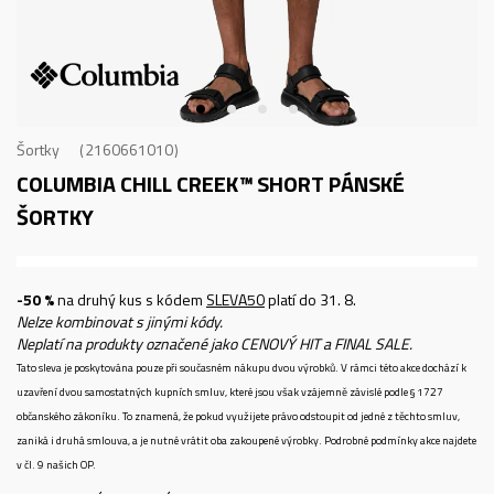
Šortky
2160661010
COLUMBIA CHILL CREEK™ SHORT
PÁNSKÉ
ŠORTKY
-50 %
na druhý kus s kódem
SLEVA50
platí do 31. 8.
Nelze kombinovat s jinými kódy.
Neplatí na produkty označené jako CENOVÝ HIT a FINAL SALE.
Tato sleva je poskytována pouze při současném nákupu dvou výrobků. V rámci této akce dochází k
uzavření dvou samostatných kupních smluv, které jsou však vzájemně závislé podle § 1727
občanského zákoníku. To znamená, že pokud využijete právo odstoupit od jedné z těchto smluv,
zaniká i druhá smlouva, a je nutné vrátit oba zakoupené výrobky. Podrobné podmínky akce najdete
v čl. 9 našich OP.