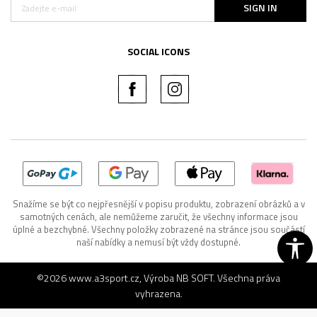
SIGN IN
SOCIAL ICONS
Snažíme se být co nejpřesnější v popisu produktu, zobrazení obrázků a v
samotných cenách, ale nemůžeme zaručit, že všechny informace jsou
úplné a bezchybné. Všechny položky zobrazené na stránce jsou součástí
naší nabídky a nemusí být vždy dostupné.
©2026
www.a3sport.cz
, Výroba
NB SOFT
. Všechna práva
vyhrazena.