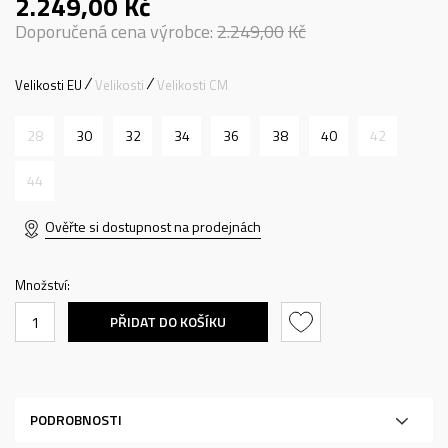
2.249,00
Kč
Doporučená cena výrobce:
2.249,00
Kč
Velikosti EU
Velikosti
Velikosti CM
28
30
32
34
36
38
40
42
44
Ověřte si dostupnost na prodejnách
Množství:
PŘIDAT DO KOŠÍKU
PODROBNOSTI