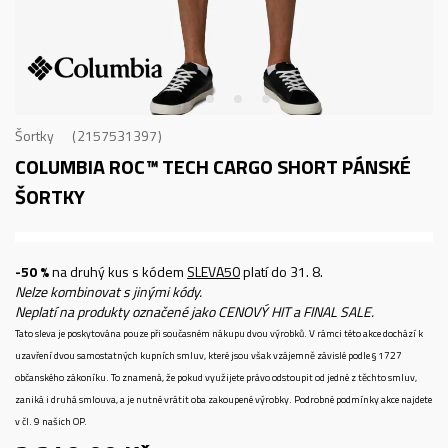
Šortky
2157531397
COLUMBIA ROC™ TECH CARGO SHORT
PÁNSKÉ
ŠORTKY
-50 %
na druhý kus s kódem
SLEVA50
platí do 31. 8.
Nelze kombinovat s jinými kódy.
Neplatí na produkty označené jako CENOVÝ HIT a FINAL SALE.
Tato sleva je poskytována pouze při současném nákupu dvou výrobků. V rámci této akce dochází k
uzavření dvou samostatných kupních smluv, které jsou však vzájemně závislé podle § 1727
občanského zákoníku. To znamená, že pokud využijete právo odstoupit od jedné z těchto smluv,
zaniká i druhá smlouva, a je nutné vrátit oba zakoupené výrobky. Podrobné podmínky akce najdete
v čl. 9 našich OP.