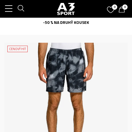
0
0
-50 % NA DRUHÝ KOUSEK
CENOVÝ HIT