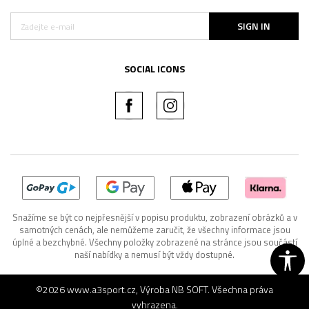
SIGN IN
SOCIAL ICONS
Snažíme se být co nejpřesnější v popisu produktu, zobrazení obrázků a v
samotných cenách, ale nemůžeme zaručit, že všechny informace jsou
úplné a bezchybné. Všechny položky zobrazené na stránce jsou součástí
naší nabídky a nemusí být vždy dostupné.
©2026
www.a3sport.cz
, Výroba
NB SOFT
. Všechna práva
vyhrazena.