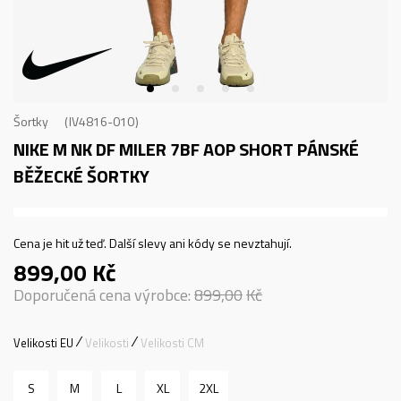
Šortky
IV4816-010
NIKE M NK DF MILER 7BF AOP SHORT
PÁNSKÉ
BĚŽECKÉ ŠORTKY
Cena je hit už teď. Další slevy ani kódy se nevztahují.
899,00
Kč
Doporučená cena výrobce:
899,00
Kč
Velikosti EU
Velikosti
Velikosti CM
S
M
L
XL
2XL