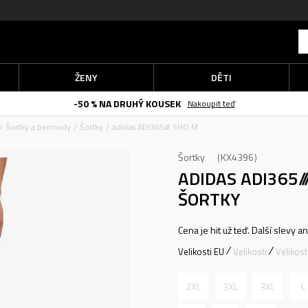
ŽENY
DĚTI
-50 % NA DRUHÝ KOUSEK
Nakoupit teď
Šortky a bermudy
Šortky
adidas ADI365/// SHO M
Šortky
KX4396
ADIDAS ADI365/
ŠORTKY
Cena je hit už teď. Další slevy a
Velikosti EU
Velikosti
Velikos
2XL
3XL
3XL
L