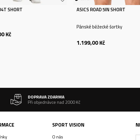
 D4T SHORT
ASICS ROAD 5IN SHORT
Pánské běžecké šortky
00
Kč
1.199,00
Kč
DOPRAVA ZDARMA
Při objednávce nad 2000 Kč
ORMACE
SPORT VISION
N
ínky
O nás