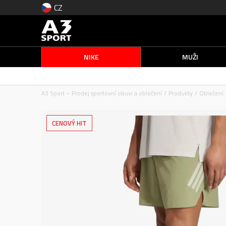
CZ
NIKE
MUŽI
A3 Sport – Prodej sportovní obuvi a oblečení
Produkty
Oblečení
CENOVÝ HIT