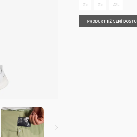
XS
XS
2XL
PRODUKT JIŽ NENÍ DOST