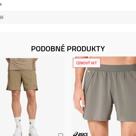
s
lí
PODOBNÉ PRODUKTY
CENOVÝ HIT