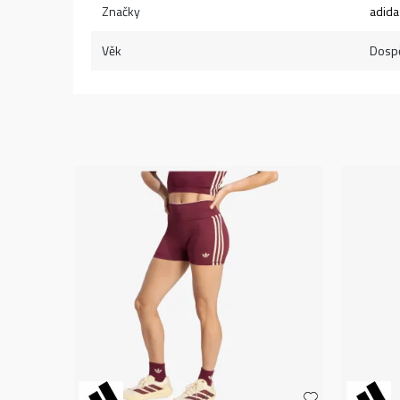
Značky
adida
Věk
Dospě