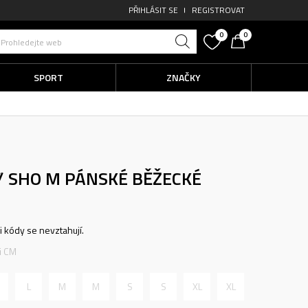
PŘIHLÁSIT SE
REGISTROVAT
0
0
Prohledejte web
SPORT
ZNAČKY
// SHO M
PÁNSKÉ BĚŽECKÉ
ni kódy se nevztahují.
ti CM
L
M
M
S
S
XL
XL