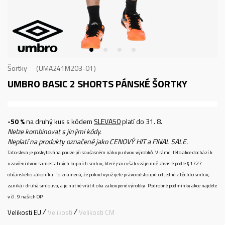
Šortky
UMA241M203-01
UMBRO BASIC 2 SHORTS
PÁNSKÉ ŠORTKY
-50 %
na druhý kus s kódem
SLEVA50
platí do 31. 8.
Nelze kombinovat s jinými kódy.
Neplatí na produkty označené jako CENOVÝ HIT a FINAL SALE.
Tato sleva je poskytována pouze při současném nákupu dvou výrobků. V rámci této akce dochází k
uzavření dvou samostatných kupních smluv, které jsou však vzájemně závislé podle § 1727
občanského zákoníku. To znamená, že pokud využijete právo odstoupit od jedné z těchto smluv,
zaniká i druhá smlouva, a je nutné vrátit oba zakoupené výrobky. Podrobné podmínky akce najdete
v čl. 9 našich OP.
Velikosti EU
Velikosti
Velikosti CM