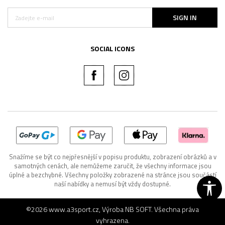
SIGN IN
SOCIAL ICONS
Snažíme se být co nejpřesnější v popisu produktu, zobrazení obrázků a v
samotných cenách, ale nemůžeme zaručit, že všechny informace jsou
úplné a bezchybné. Všechny položky zobrazené na stránce jsou součástí
naší nabídky a nemusí být vždy dostupné.
©2026
www.a3sport.cz
, Výroba
NB SOFT
. Všechna práva
vyhrazena.