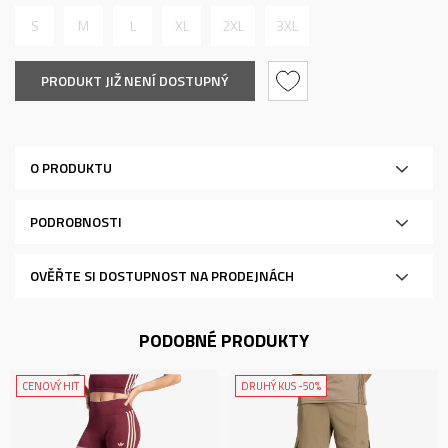
S
M
L
XL
2XL
3XL
PRODUKT JIŽ NENÍ DOSTUPNÝ
O PRODUKTU
PODROBNOSTI
OVĚŘTE SI DOSTUPNOST NA PRODEJNÁCH
PODOBNÉ PRODUKTY
CENOVÝ HIT
DRUHÝ KUS -50%