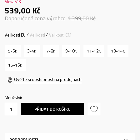
Sleva
61
%
539,00
Kč
Doporučená cena výrobce:
1.399,00
Kč
Velikosti EU
Velikosti
Velikosti CM
5-6r.
3-4r.
7-8r.
9-10r.
11-12r.
13-14r.
15-16r.
Ověřte si dostupnost na prodejnách
Množství:
PŘIDAT DO KOŠÍKU
PODROBNOSTI