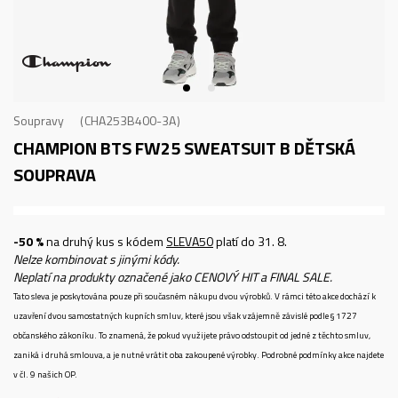
Soupravy
CHA253B400-3A
CHAMPION BTS FW25 SWEATSUIT B
DĚTSKÁ
SOUPRAVA
-50 %
na druhý kus s kódem
SLEVA50
platí do 31. 8.
Nelze kombinovat s jinými kódy.
Neplatí na produkty označené jako CENOVÝ HIT a FINAL SALE.
Tato sleva je poskytována pouze při současném nákupu dvou výrobků. V rámci této akce dochází k
uzavření dvou samostatných kupních smluv, které jsou však vzájemně závislé podle § 1727
občanského zákoníku. To znamená, že pokud využijete právo odstoupit od jedné z těchto smluv,
zaniká i druhá smlouva, a je nutné vrátit oba zakoupené výrobky. Podrobné podmínky akce najdete
v čl. 9 našich OP.