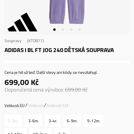
Soupravy
KT0877
ADIDAS I BL FT JOG 240
DĚTSKÁ SOUPRAVA
Cena je hit už teď. Další slevy ani kódy se nevztahují.
699,00
Kč
Doporučená cena výrobce:
699,00
Kč
Velikosti EU
Velikosti
Velikosti CM
0-3m.
3-6m.
3-4r.
6-9m.
9-12m.