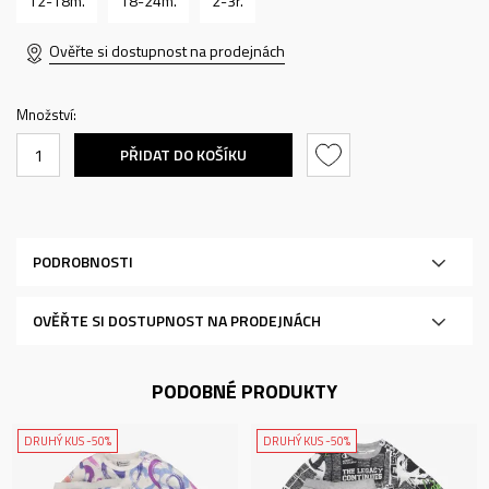
12-18m.
18-24m.
2-3r.
Ověřte si dostupnost na prodejnách
Množství:
PŘIDAT DO KOŠÍKU
PODROBNOSTI
OVĚŘTE SI DOSTUPNOST NA PRODEJNÁCH
PODOBNÉ PRODUKTY
DRUHÝ KUS -50%
DRUHÝ KUS -50%