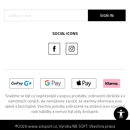
SIGN IN
SOCIAL ICONS
Snažíme se být co nejpřesnější v popisu produktu, zobrazení obrázků a v
samotných cenách, ale nemůžeme zaručit, že všechny informace jsou
úplné a bezchybné. Všechny položky zobrazené na stránce jsou součástí
naší nabídky a nemusí být vždy dostupné.
©2026
www.a3sport.cz
, Výroba
NB SOFT
. Všechna práva