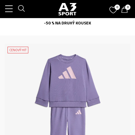
0
0
-50 % NA DRUHÝ KOUSEK
CENOVÝ HIT