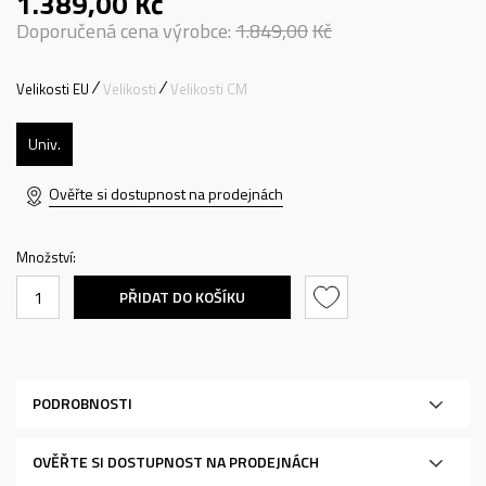
1.389,00
Kč
Doporučená cena výrobce:
1.849,00
Kč
Velikosti EU
Velikosti
Velikosti CM
Univ.
Ověřte si dostupnost na prodejnách
Množství:
PŘIDAT DO KOŠÍKU
PODROBNOSTI
OVĚŘTE SI DOSTUPNOST NA PRODEJNÁCH