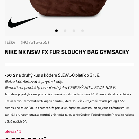
Tašky
HQ7515-265
NIKE NK NSW FX FUR SLOUCHY BAG
GYMSACKY
-50 %
na druhý kus s kódem
SLEVA50
platí do 31. 8.
Nelze kombinovat s jinými kódy.
Neplatí na produkty označené jako CENOVÝ HIT a FINAL SALE.
Tato sleva je poskytována pouze při současném nákupu dvou výrobků. V rámci této akce dochází k
uzavření dvou samostatných kupních smluv, které jsou však vzájemně závislé podle § 1727
občanského zákoníku. To znamená, že pokud využijete právo odstoupit od jedné z těchto smluv,
zaniká i druhá smlouva, a je nutné vrátit oba zakoupené výrobky. Podrobné podmínky akce najdete
v čl. 9 našich OP.
Sleva
24
%