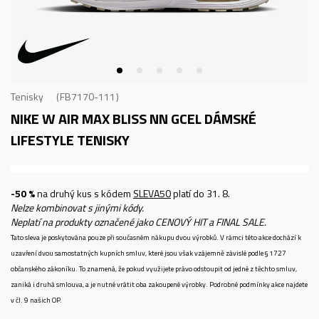
Tenisky
FB7170-111
NIKE W AIR MAX BLISS NN GCEL
DÁMSKÉ
LIFESTYLE TENISKY
-50 %
na druhý kus s kódem
SLEVA50
platí do 31. 8.
Nelze kombinovat s jinými kódy.
Neplatí na produkty označené jako CENOVÝ HIT a FINAL SALE.
Tato sleva je poskytována pouze při současném nákupu dvou výrobků. V rámci této akce dochází k
uzavření dvou samostatných kupních smluv, které jsou však vzájemně závislé podle § 1727
občanského zákoníku. To znamená, že pokud využijete právo odstoupit od jedné z těchto smluv,
zaniká i druhá smlouva, a je nutné vrátit oba zakoupené výrobky. Podrobné podmínky akce najdete
v čl. 9 našich OP.