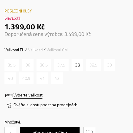
POSLEDNÍ KUSY
Sleva
60
%
1.399,00
Kč
Doporučená cena výrobce:
3.499,00
Kč
Velikosti EU
Velikosti
Velikosti CM
35.5
36
36.5
37.5
38
38.5
39
40
40.5
41
42
Vyberte velikost
Ověřte si dostupnost na prodejnách
Množství:
PŘIDAT DO KOŠÍKU