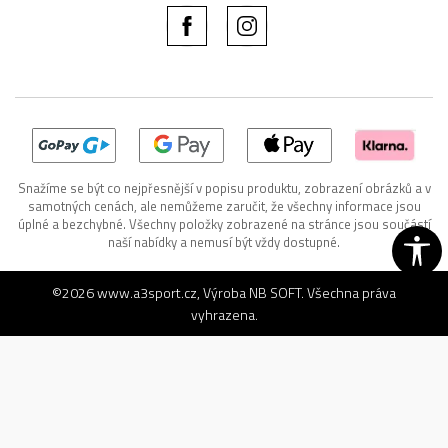
Snažíme se být co nejpřesnější v popisu produktu, zobrazení obrázků a v
samotných cenách, ale nemůžeme zaručit, že všechny informace jsou
úplné a bezchybné. Všechny položky zobrazené na stránce jsou součástí
naší nabídky a nemusí být vždy dostupné.
©2026
www.a3sport.cz
, Výroba
NB SOFT
. Všechna práva
vyhrazena.