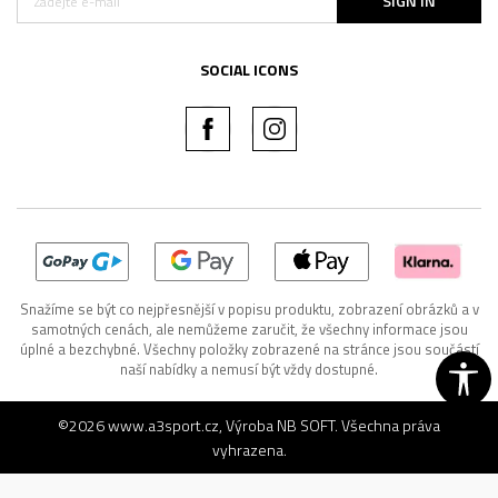
SIGN IN
SOCIAL ICONS
Snažíme se být co nejpřesnější v popisu produktu, zobrazení obrázků a v
samotných cenách, ale nemůžeme zaručit, že všechny informace jsou
úplné a bezchybné. Všechny položky zobrazené na stránce jsou součástí
naší nabídky a nemusí být vždy dostupné.
©2026
www.a3sport.cz
, Výroba
NB SOFT
. Všechna práva
vyhrazena.