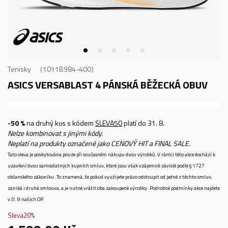
Tenisky
1011B984-400
ASICS VERSABLAST 4
PÁNSKÁ BĚŽECKÁ OBUV
-50 %
na druhý kus s kódem
SLEVA50
platí do 31. 8.
Nelze kombinovat s jinými kódy.
Neplatí na produkty označené jako CENOVÝ HIT a FINAL SALE.
Tato sleva je poskytována pouze při současném nákupu dvou výrobků. V rámci této akce dochází k
uzavření dvou samostatných kupních smluv, které jsou však vzájemně závislé podle § 1727
občanského zákoníku. To znamená, že pokud využijete právo odstoupit od jedné z těchto smluv,
zaniká i druhá smlouva, a je nutné vrátit oba zakoupené výrobky. Podrobné podmínky akce najdete
v čl. 9 našich OP.
Sleva
20
%