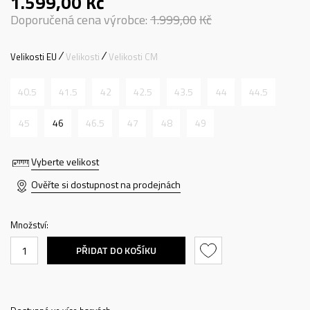
1.599,00
Kč
Doporučená cena výrobce:
1.999,00
Kč
Velikosti EU
Velikosti
Velikosti CM
40.5
41.5
42
42.5
43.5
44
44.5
45
46
46.5
47
48
49
Vyberte velikost
Ověřte si dostupnost na prodejnách
Množství:
PŘIDAT DO KOŠÍKU