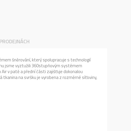
 PRODEJNÁCH
stémem šněrování, který spolupracuje s technologií
ovinu jsme vyztužili 360stupňovým systémem
ir v patě a přední části zajišťuje dokonalou
ná tkanina na svršku je vyrobena z rozměrné síťoviny,