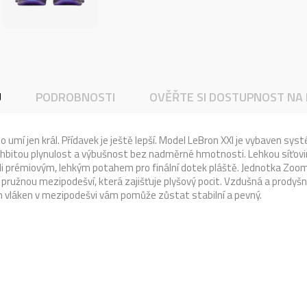
U
PODROBNOSTI
OVĚŘTE SI DOSTUPNOST NA
to umí jen král. Přídavek je ještě lepší. Model LeBron XXI je vybaven sy
stí hbitou plynulost a výbušnost bez nadměrné hmotnosti. Lehkou síť
li prémiovým, lehkým potahem pro finální dotek pláště. Jednotka Zoom A
u, pružnou mezipodešví, která zajišťuje plyšový pocit. Vzdušná a prodyš
ých vláken v mezipodešvi vám pomůže zůstat stabilní a pevný.