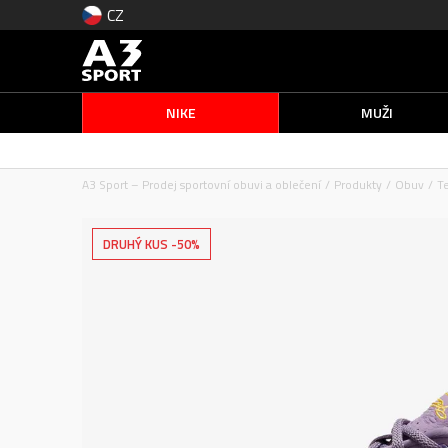
CZ
NIKE
MUŽI
A3 Sport – Prodej sportovní obuvi a oblečení
Produkty
Obuv
T
DRUHÝ KUS -50%