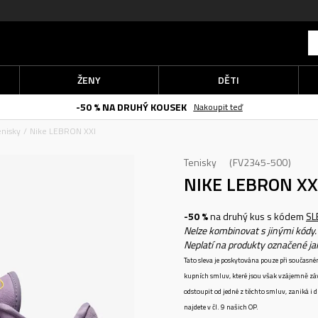
ŽENY
DĚTI
-50 % NA DRUHÝ KOUSEK
Nakoupit teď
enisky
Nike LEBRON XXI
Tenisky
FV2345-500
NIKE LEBRON XX
-50 %
na druhý kus s kódem
SL
Nelze kombinovat s jinými kódy.
Neplatí na produkty označené j
Tato sleva je poskytována pouze při součas
kupních smluv, které jsou však vzájemně zá
odstoupit od jedné z těchto smluv, zaniká i
najdete v čl. 9 našich OP.