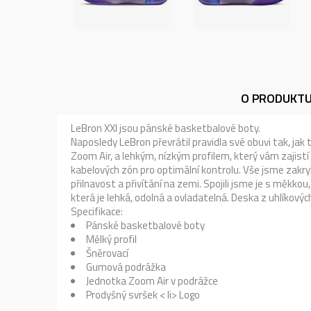
O PRODUKT
LeBron XXI jsou pánské basketbalové boty.
Naposledy LeBron převrátil pravidla své obuvi tak, jak 
Zoom Air, a lehkým, nízkým profilem, který vám zaji
kabelových zón pro optimální kontrolu. Vše jsme zakry
přilnavost a přivítání na zemi. Spojili jsme je s měkko
která je lehká, odolná a ovladatelná. Deska z uhlíkov
Specifikace:
Pánské basketbalové boty
Mělký profil
Šněrovací
Gumová podrážka
Jednotka Zoom Air v podrážce
Prodyšný svršek < li> Logo