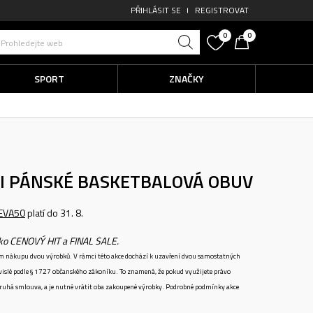
PŘIHLÁSIT SE
REGISTROVAT
0
0
Prohledejte web
SPORT
ZNAČKY
I
PÁNSKÉ BASKETBALOVÁ OBUV
EVA50
platí do 31. 8.
ako CENOVÝ HIT a FINAL SALE.
ném nákupu dvou výrobků. V rámci této akce dochází k uzavření dvou samostatných
vislé podle § 1727 občanského zákoníku. To znamená, že pokud využijete právo
 druhá smlouva, a je nutné vrátit oba zakoupené výrobky. Podrobné podmínky akce