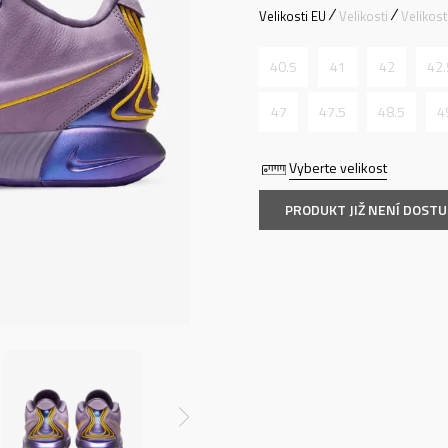
Velikosti EU
Velikosti
Velikos
40.5
41
42
42.
47
47.5
48.5
4
Vyberte velikost
PRODUKT JIŽ NENÍ DOST