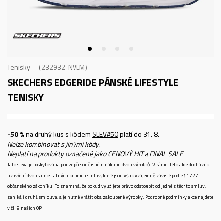
Tenisky
232932-NVLM
SKECHERS EDGERIDE
PÁNSKÉ LIFESTYLE
TENISKY
-50 %
na druhý kus s kódem
SLEVA50
platí do 31. 8.
Nelze kombinovat s jinými kódy.
Neplatí na produkty označené jako CENOVÝ HIT a FINAL SALE.
Tato sleva je poskytována pouze při současném nákupu dvou výrobků. V rámci této akce dochází k
uzavření dvou samostatných kupních smluv, které jsou však vzájemně závislé podle § 1727
občanského zákoníku. To znamená, že pokud využijete právo odstoupit od jedné z těchto smluv,
zaniká i druhá smlouva, a je nutné vrátit oba zakoupené výrobky. Podrobné podmínky akce najdete
v čl. 9 našich OP.