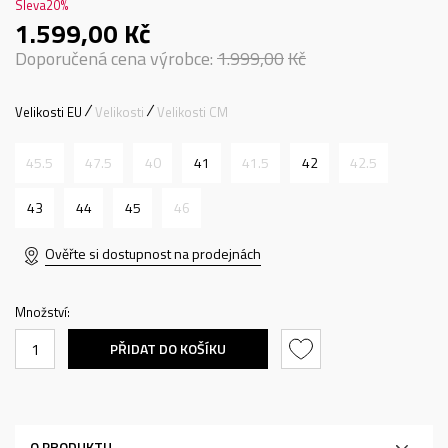
Sleva
20
%
1.599,00
Kč
Doporučená cena výrobce:
1.999,00
Kč
Velikosti EU
Velikosti
Velikosti CM
45.5
47.5
40
41
41.5
42
42.5
43
44
45
46
Ověřte si dostupnost na prodejnách
Množství:
PŘIDAT DO KOŠÍKU
O PRODUKTU