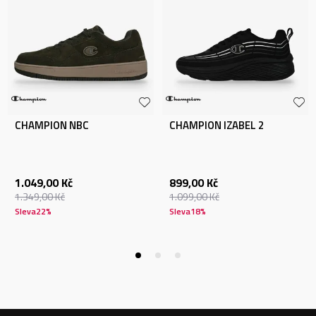
CHAMPION NBC
CHAMPION IZABEL 2
1.049,00
Kč
899,00
Kč
1.349,00
Kč
1.099,00
Kč
Sleva
22
%
Sleva
18
%