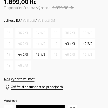
1.899,00
Kč
Doporučená cena výrobce:
1.899,00
Kč
Velikosti EU
Velikosti
Velikosti CM
36
36 2/3
37 1/3
38
38 2/3
39 1/3
40
40 2/3
41 1/3
42
43 1/3
42 2/3
44
44 2/3
45 1/3
46
46 2/3
47 1/3
48
48 2/3
Vyberte velikost
Ověřte si dostupnost na prodejnách
Množství: