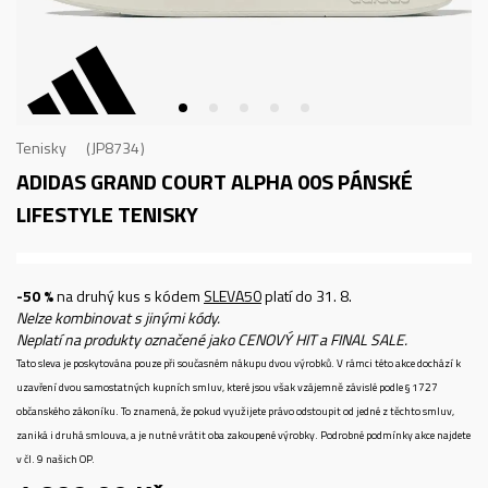
Tenisky
JP8734
ADIDAS GRAND COURT ALPHA 00S
PÁNSKÉ
LIFESTYLE TENISKY
-50 %
na druhý kus s kódem
SLEVA50
platí do 31. 8.
Nelze kombinovat s jinými kódy.
Neplatí na produkty označené jako CENOVÝ HIT a FINAL SALE.
Tato sleva je poskytována pouze při současném nákupu dvou výrobků. V rámci této akce dochází k
uzavření dvou samostatných kupních smluv, které jsou však vzájemně závislé podle § 1727
občanského zákoníku. To znamená, že pokud využijete právo odstoupit od jedné z těchto smluv,
zaniká i druhá smlouva, a je nutné vrátit oba zakoupené výrobky. Podrobné podmínky akce najdete
v čl. 9 našich OP.