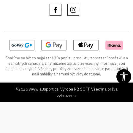
Snažíme se být co nejpřesnější v popisu produktu, zobrazení obrázků a v
samotných cenách, ale nemůžeme zaručit, že všechny informace jsou
úplné a bezchybné. Všechny položky zobrazené na stránce jsou součástí
naší nabídky a nemusí být vždy dostupné.
©2026
www.a3sport.cz
, Výroba
NB SOFT
. Všechna práva
vyhrazena.