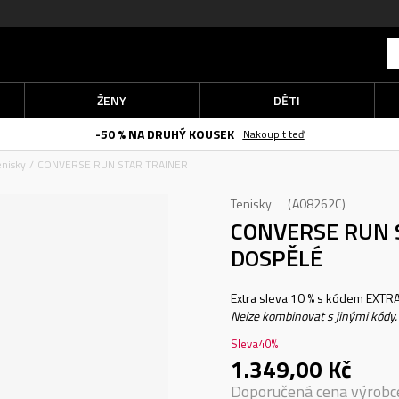
ŽENY
DĚTI
SUPER VÝHODNĚ
Privátní a licenční značky za super ceny
enisky
CONVERSE RUN STAR TRAINER
Tenisky
A08262C
CONVERSE RUN 
DOSPĚLÉ
Extra sleva 10 % s kódem EXTRA1
Nelze kombinovat s jinými kódy.
Sleva
40
%
1.349,00
Kč
Doporučená cena výrobc