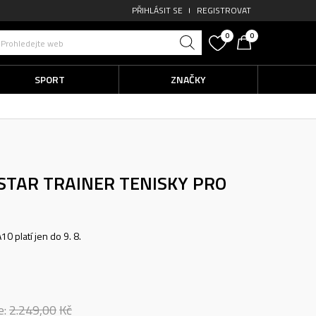
PŘIHLÁSIT SE
REGISTROVAT
0
0
Prohledejte web
SPORT
ZNAČKY
STAR TRAINER
TENISKY PRO
0 platí jen do 9. 8.
e:
2.249,00
Kč