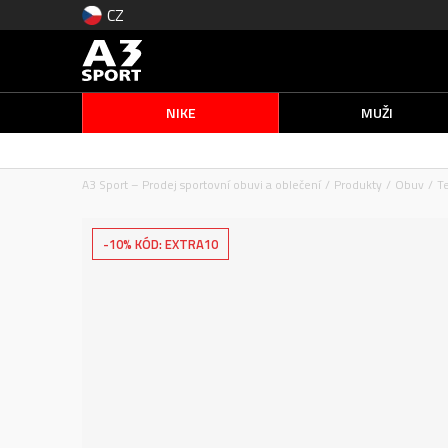
CZ
NIKE
MUŽI
A3 Sport – Prodej sportovní obuvi a oblečení
Produkty
Obuv
T
-10% KÓD: EXTRA10