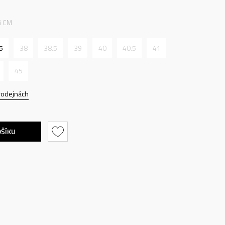
ti CM
5
38
38.5
39
40
40.5
41
45
rodejnách
OŠÍKU