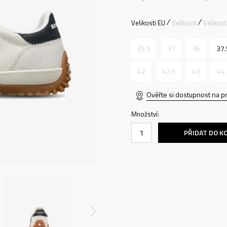
Velikosti EU
Velikosti
Velikos
35.5
37
36
37.
42
42.5
43
44
Ověřte si dostupnost na p
Množství:
PŘIDAT DO K