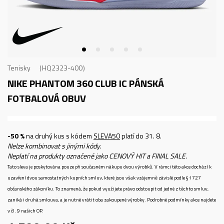
Tenisky
HQ2323-400
NIKE PHANTOM 360 CLUB IC
PÁNSKÁ
FOTBALOVÁ OBUV
-50 %
na druhý kus s kódem
SLEVA50
platí do 31. 8.
Nelze kombinovat s jinými kódy.
Neplatí na produkty označené jako CENOVÝ HIT a FINAL SALE.
Tato sleva je poskytována pouze při současném nákupu dvou výrobků. V rámci této akce dochází k
uzavření dvou samostatných kupních smluv, které jsou však vzájemně závislé podle § 1727
občanského zákoníku. To znamená, že pokud využijete právo odstoupit od jedné z těchto smluv,
zaniká i druhá smlouva, a je nutné vrátit oba zakoupené výrobky. Podrobné podmínky akce najdete
v čl. 9 našich OP.