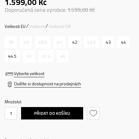
1.599,00
Kč
Doporučená cena výrobce:
1.599,00
Kč
Velikosti EU
Velikosti
Velikosti CM
39
40
40.5
41
42
42.5
43
44
44.5
45
45.5
46
Vyberte velikost
Ověřte si dostupnost na prodejnách
Množství:
PŘIDAT DO KOŠÍKU