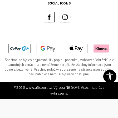
SOCIAL ICONS
Snažíme se být co nejpřesnější v popisu produktu, zobrazení obrázků a v
samotných cenách, ale nemůžeme zaručit, že všechny informace jsou
úplné a bezchybné. Všechny položky zobrazené na stránce jsou součástí
naší nabídky a nemusí být vždy dostupné.
©2026
www.a3sport.cz
, Výroba
NB SOFT
. Všechna práva
vyhrazena.