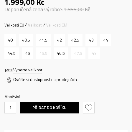
1.999,00
Kč
Doporučená cena výrobce:
1.999,00
Kč
Velikosti EU
Velikosti
Velikosti CM
40
40.5
41.5
42
42.5
43
44
44.5
45
45.5
46.5
47.5
49
Vyberte velikost
Ověřte si dostupnost na prodejnách
Množství:
PŘIDAT DO KOŠÍKU