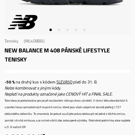
Tenisky
ML408BB
NEW BALANCE M 408
PÁNSKÉ LIFESTYLE
TENISKY
-50 %
na druhý kus s kódem
SLEVA50
platí do 31. 8.
Nelze kombinovat s jinými kódy.
Neplatí na produkty označené jako CENOVÝ HIT a FINAL SALE.
Tato sleva je poskytována pouze při současném nákupu dvou výrobků. V rámci této akce dochází k
uzavření dvou samostatných kupních smluv, které jsou však vzájemně závislé podle § 1727
občanského zákoníku. To znamená, že pokud využijete právo odstoupit od jedné z těchto smluv,
zaniká i druhá smlouva, a je nutné vrátit oba zakoupené výrobky. Podrobné podmínky akce najdete
v čl. 9 našich OP.