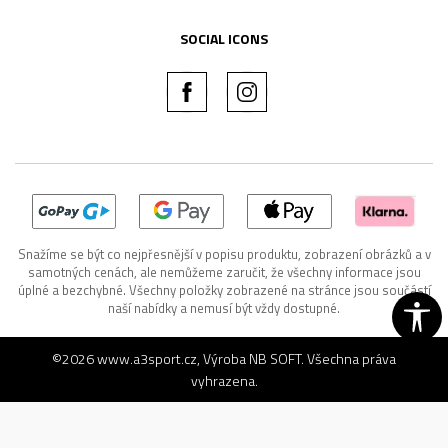
SOCIAL ICONS
Snažíme se být co nejpřesnější v popisu produktu, zobrazení obrázků a v
samotných cenách, ale nemůžeme zaručit, že všechny informace jsou
úplné a bezchybné. Všechny položky zobrazené na stránce jsou součástí
naší nabídky a nemusí být vždy dostupné.
©2026
www.a3sport.cz
, Výroba
NB SOFT
. Všechna práva
vyhrazena.