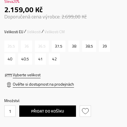
Sleva
20
%
2.159,00
Kč
Doporučená cena výrobce:
2.699,00
Kč
Velikosti EU
Velikosti
Velikosti CM
35.5
36
36.5
37.5
38
38.5
39
40
40.5
41
42
Vyberte velikost
Ověřte si dostupnost na prodejnách
Množství:
PŘIDAT DO KOŠÍKU