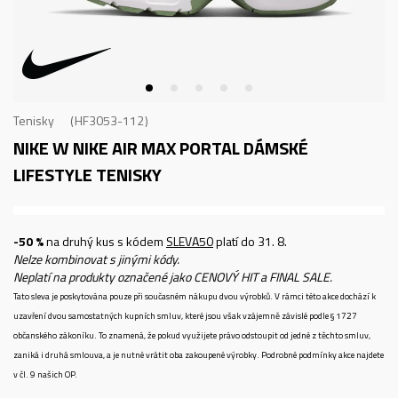
Tenisky
HF3053-112
NIKE W NIKE AIR MAX PORTAL
DÁMSKÉ
LIFESTYLE TENISKY
-50 %
na druhý kus s kódem
SLEVA50
platí do 31. 8.
Nelze kombinovat s jinými kódy.
Neplatí na produkty označené jako CENOVÝ HIT a FINAL SALE.
Tato sleva je poskytována pouze při současném nákupu dvou výrobků. V rámci této akce dochází k
uzavření dvou samostatných kupních smluv, které jsou však vzájemně závislé podle § 1727
občanského zákoníku. To znamená, že pokud využijete právo odstoupit od jedné z těchto smluv,
zaniká i druhá smlouva, a je nutné vrátit oba zakoupené výrobky. Podrobné podmínky akce najdete
v čl. 9 našich OP.