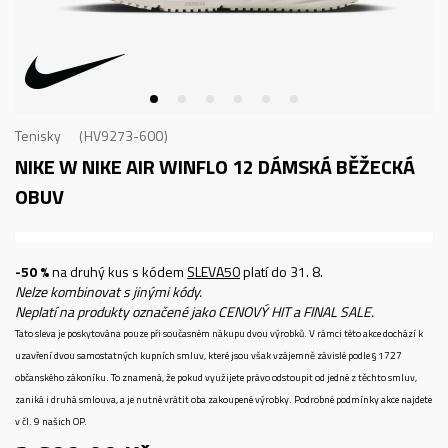
Tenisky
HV9273-600
NIKE W NIKE AIR WINFLO 12
DÁMSKÁ BĚŽECKÁ
OBUV
-50 %
na druhý kus s kódem
SLEVA50
platí do 31. 8.
Nelze kombinovat s jinými kódy.
Neplatí na produkty označené jako CENOVÝ HIT a FINAL SALE.
Tato sleva je poskytována pouze při současném nákupu dvou výrobků. V rámci této akce dochází k
uzavření dvou samostatných kupních smluv, které jsou však vzájemně závislé podle § 1727
občanského zákoníku. To znamená, že pokud využijete právo odstoupit od jedné z těchto smluv,
zaniká i druhá smlouva, a je nutné vrátit oba zakoupené výrobky. Podrobné podmínky akce najdete
v čl. 9 našich OP.