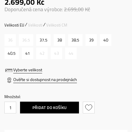
2.699,00
Kč
Doporučená cena výrobce:
2.699,00
Kč
Velikosti EU
Velikosti
Velikosti CM
36
36.5
37.5
38
38.5
39
40
40.5
41
42
43
44
Vyberte velikost
Ověřte si dostupnost na prodejnách
Množství:
PŘIDAT DO KOŠÍKU