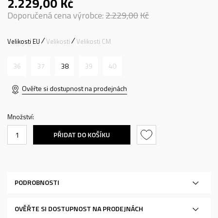
2.229,00
Kč
Doporučená cena výrobce:
2.229,00
Kč
Velikosti EU
Velikosti
Velikosti CM
36
37
38
39
40
Ověřte si dostupnost na prodejnách
Množství:
PŘIDAT DO KOŠÍKU
PODROBNOSTI
OVĚŘTE SI DOSTUPNOST NA PRODEJNÁCH