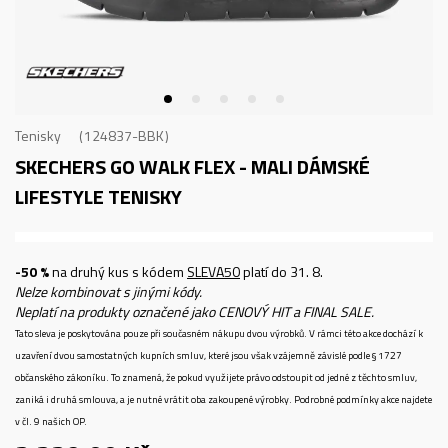
Tenisky
124837-BBK
SKECHERS GO WALK FLEX - MALI
DÁMSKÉ
LIFESTYLE TENISKY
-50 %
na druhý kus s kódem
SLEVA50
platí do 31. 8.
Nelze kombinovat s jinými kódy.
Neplatí na produkty označené jako CENOVÝ HIT a FINAL SALE.
Tato sleva je poskytována pouze při současném nákupu dvou výrobků. V rámci této akce dochází k
uzavření dvou samostatných kupních smluv, které jsou však vzájemně závislé podle § 1727
občanského zákoníku. To znamená, že pokud využijete právo odstoupit od jedné z těchto smluv,
zaniká i druhá smlouva, a je nutné vrátit oba zakoupené výrobky. Podrobné podmínky akce najdete
v čl. 9 našich OP.