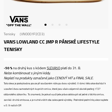
Tenisky
VN0007P2CD3
VANS LOWLAND CC JMP R
PÁNSKÉ LIFESTYLE
TENISKY
-50 %
na druhý kus s kódem
SLEVA50
platí do 31. 8.
Nelze kombinovat s jinými kódy.
Neplatí na produkty označené jako CENOVÝ HIT a FINAL SALE.
Tato sleva je poskytována pouze při současném nákupu dvou výrobků. V rámci této akce dochází k
uzavření dvou samostatných kupních smluv, které jsou však vzájemně závislé podle § 1727
občanského zákoníku. To znamená, že pokud využijete právo odstoupit od jedné z těchto smluv,
zaniká i druhá smlouva, a je nutné vrátit oba zakoupené výrobky. Podrobné podmínky akce najdete
v čl. 9 našich OP.