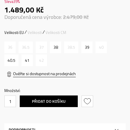
Sleva
39
%
1.489,00
Kč
Doporučená cena výrobce:
2.479,00
Kč
Velikosti EU
Velikosti
Velikosti CM
36
36.5
37
38
38.5
39
40
40.5
41
42
Ověřte si dostupnost na prodejnách
Množství:
PŘIDAT DO KOŠÍKU
PODROBNOSTI