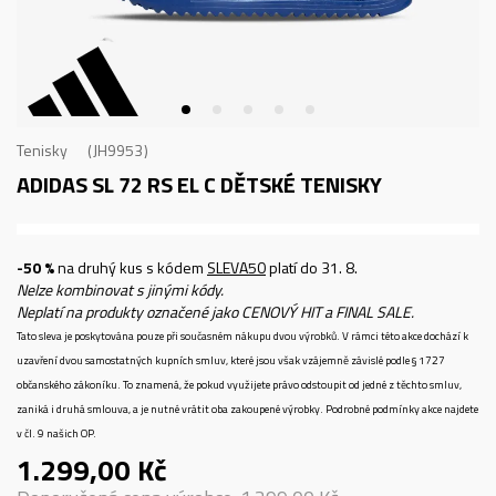
Tenisky
JH9953
ADIDAS SL 72 RS EL C
DĚTSKÉ TENISKY
-50 %
na druhý kus s kódem
SLEVA50
platí do 31. 8.
Nelze kombinovat s jinými kódy.
Neplatí na produkty označené jako CENOVÝ HIT a FINAL SALE.
Tato sleva je poskytována pouze při současném nákupu dvou výrobků. V rámci této akce dochází k
uzavření dvou samostatných kupních smluv, které jsou však vzájemně závislé podle § 1727
občanského zákoníku. To znamená, že pokud využijete právo odstoupit od jedné z těchto smluv,
zaniká i druhá smlouva, a je nutné vrátit oba zakoupené výrobky. Podrobné podmínky akce najdete
v čl. 9 našich OP.
1.299,00
Kč