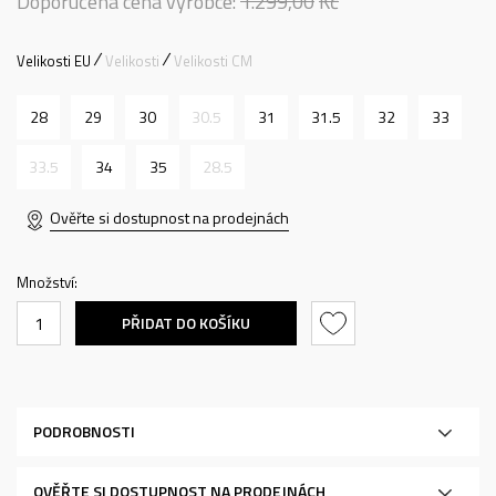
Doporučená cena výrobce:
1.299,00
Kč
Velikosti EU
Velikosti
Velikosti CM
28
29
30
30.5
31
31.5
32
33
33.5
34
35
28.5
Ověřte si dostupnost na prodejnách
Množství:
PŘIDAT DO KOŠÍKU
PODROBNOSTI
OVĚŘTE SI DOSTUPNOST NA PRODEJNÁCH