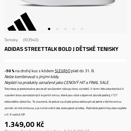
Tenisky
KI3940
ADIDAS STREETTALK BOLD J
DĚTSKÉ TENISKY
-50 %
na druhý kus s kódem
SLEVA50
platí do 31. 8.
Nelze kombinovat s jinými kódy.
Neplatí na produkty označené jako CENOVÝ HIT a FINAL SALE.
Tato sleva je poskytována pouze při současném nákupu dvou výrobků. V rámci této akce dochází k
uzavření dvou samostatných kupních smluv, které jsou však vzájemně závislé podle § 1727
občanského zákoníku. To znamená, že pokud využijete právo odstoupit od jedné z těchto smluv,
zaniká i druhá smlouva, a je nutné vrátit oba zakoupené výrobky. Podrobné podmínky akce najdete
v čl. 9 našich OP.
1.349,00
Kč