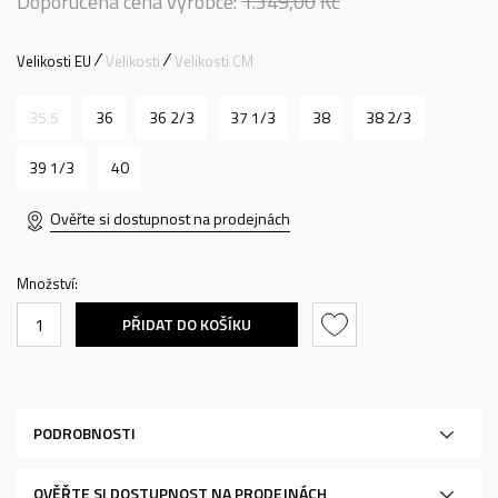
Doporučená cena výrobce:
1.349,00
Kč
Velikosti EU
Velikosti
Velikosti CM
35.5
36
36 2/3
37 1/3
38
38 2/3
39 1/3
40
Ověřte si dostupnost na prodejnách
Množství:
PŘIDAT DO KOŠÍKU
PODROBNOSTI
OVĚŘTE SI DOSTUPNOST NA PRODEJNÁCH