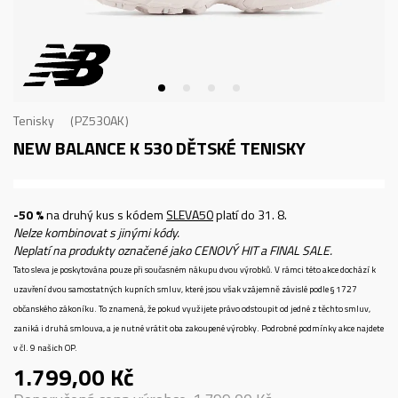
Tenisky
PZ530AK
NEW BALANCE K 530
DĚTSKÉ TENISKY
-50 %
na druhý kus s kódem
SLEVA50
platí do 31. 8.
Nelze kombinovat s jinými kódy.
Neplatí na produkty označené jako CENOVÝ HIT a FINAL SALE.
Tato sleva je poskytována pouze při současném nákupu dvou výrobků. V rámci této akce dochází k
uzavření dvou samostatných kupních smluv, které jsou však vzájemně závislé podle § 1727
občanského zákoníku. To znamená, že pokud využijete právo odstoupit od jedné z těchto smluv,
zaniká i druhá smlouva, a je nutné vrátit oba zakoupené výrobky. Podrobné podmínky akce najdete
v čl. 9 našich OP.
1.799,00
Kč