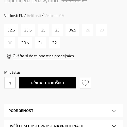
Doporučená cena výrobce:
1.799,00
Kč
Velikosti EU
Velikosti
Velikosti CM
32.5
33.5
35
33
34.5
28
29
30
30.5
31
32
Ověřte si dostupnost na prodejnách
Množství:
PŘIDAT DO KOŠÍKU
PODROBNOSTI
OVĚŘTE SI DOSTUPNOST NA PRODEJNÁCH