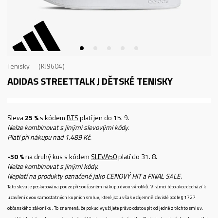
Tenisky
KJ9604
ADIDAS STREETTALK J
DĚTSKÉ TENISKY
Sleva
25 %
s kódem
BTS
platí jen do 15. 9.
Nelze kombinovat s jinými slevovými kódy.
Platí při nákupu nad 1.489 Kč.
-50 %
na druhý kus s kódem
SLEVA50
platí do 31. 8.
Nelze kombinovat s jinými kódy.
Neplatí na produkty označené jako CENOVÝ HIT a FINAL SALE.
Tato sleva je poskytována pouze při současném nákupu dvou výrobků. V rámci této akce dochází k
uzavření dvou samostatných kupních smluv, které jsou však vzájemně závislé podle § 1727
občanského zákoníku. To znamená, že pokud využijete právo odstoupit od jedné z těchto smluv,