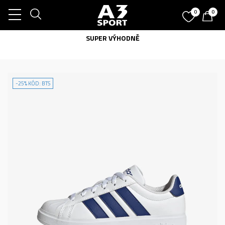
0
0
SUPER VÝHODNĚ
-25% KÓD: BTS