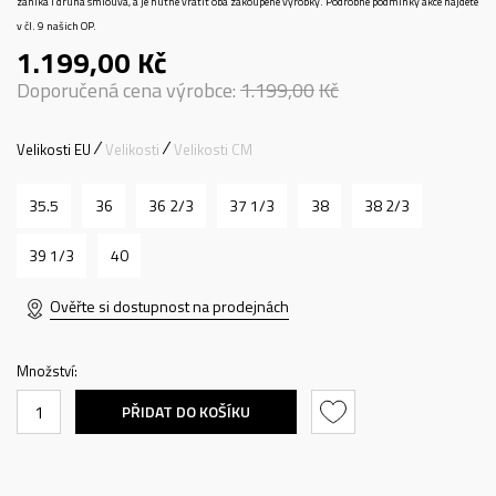
zaniká i druhá smlouva, a je nutné vrátit oba zakoupené výrobky. Podrobné podmínky akce najdete
v čl. 9 našich OP.
1.199,00
Kč
Doporučená cena výrobce:
1.199,00
Kč
Velikosti EU
Velikosti
Velikosti CM
35.5
36
36 2/3
37 1/3
38
38 2/3
39 1/3
40
Ověřte si dostupnost na prodejnách
Množství:
PŘIDAT DO KOŠÍKU