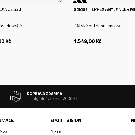
LANCE 530
adidas TERREX ANYLANDER MI
pro dospělé
Dětské outdoor tenisky
00
Kč
1.549,00
Kč
DOPRAVA ZDARMA
Při objednávce nad 2000 Kč
ORMACE
SPORT VISION
N
ínky
O nás