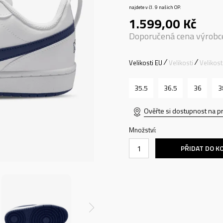
najdete v čl. 9 našich OP.
1.599,00
Kč
Doporučená cena výrobc
Velikosti EU
Velikosti
Velikos
35.5
36.5
36
3
Ověřte si dostupnost na p
Množství:
PŘIDAT DO K