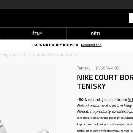
ŽENY
DĚTI
-50 % NA DRUHÝ KOUSEK
Nakoupit teď
enisky
Nike COURT BOROUGH LOW BRND (GS)
Tenisky
IV5964-100
NIKE COURT BO
TENISKY
-50 %
na druhý kus s kódem
SL
Nelze kombinovat s jinými kódy.
Neplatí na produkty označené j
Tato sleva je poskytována pouze při součas
kupních smluv, které jsou však vzájemně zá
odstoupit od jedné z těchto smluv, zaniká i