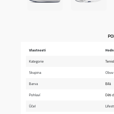
PO
Vlastnosti
Hodn
Kategorie
Tenis
Skupina
Obuv
Barva
Bílá
Pohlaví
Děti c
Účel
Lifest