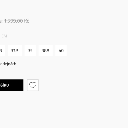
e:
1.599,00
Kč
ti CM
8
37.5
39
38.5
40
rodejnách
OŠÍKU