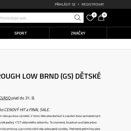
PŘIHLÁSIT SE
REGISTROVAT
0
0
Prohledejte web
SPORT
ZNAČKY
ROUGH LOW BRND (GS)
DĚTSKÉ
EVA50
platí do 31. 8.
ako CENOVÝ HIT a FINAL SALE.
ném nákupu dvou výrobků. V rámci této akce dochází k uzavření dvou samostatných
vislé podle § 1727 občanského zákoníku. To znamená, že pokud využijete právo
 druhá smlouva, a je nutné vrátit oba zakoupené výrobky. Podrobné podmínky akce