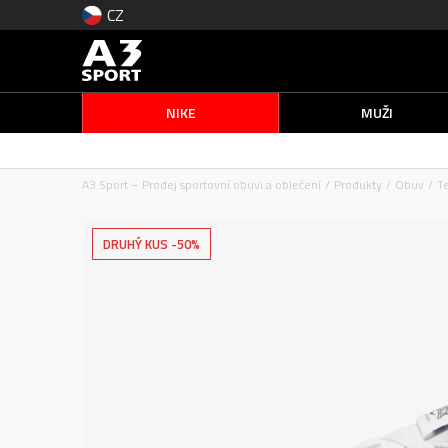
CZ
NIKE
MUŽI
A3 Sport – Prodej sportovní obuvi a oblečení
Produkty
Obuv
T
DRUHÝ KUS -50%