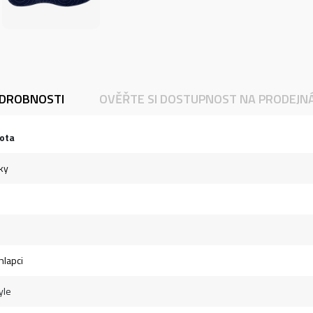
DROBNOSTI
OVĚŘTE SI DOSTUPNOST NA PRODEJN
ota
ky
hlapci
yle