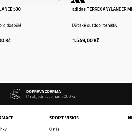
LANCE 530
adidas TERREX ANYLANDER MI
pro dospělé
Dětské outdoor tenisky
00
Kč
1.549,00
Kč
DOPRAVA ZDARMA
Při objednávce nad 2000 Kč
ORMACE
SPORT VISION
N
ínky
O nás