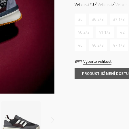
Velikosti EU
Velikosti
Velikos
36
36 2/3
37 1/3
40 2/3
41 1/3
42
46
46 2/3
47 1/3
Vyberte velikost
PRODUKT JIŽ NENÍ DOST