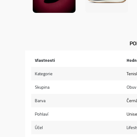
PO
Vlastnosti
Hodn
Kategorie
Tenis
Skupina
Obuv
Barva
Čern
Pohlaví
Unis
Účel
Lifest