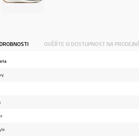
DROBNOSTI
OVĚŘTE SI DOSTUPNOST NA PRODEJN
ota
ky
á
ex
yle