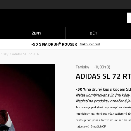
ŽENY
DĚTI
-50 % NA DRUHÝ KOUSEK
Nakoupit teď
enisky
adidas SL 72 RTN
Tenisky
KJ8318
ADIDAS SL 72 R
-50 %
na druhý kus s kódem
SL
Nelze kombinovat s jinými kódy.
Neplatí na produkty označené j
Tato sleva je poskytována pouze při součas
kupních smluv, které jsou však vzájemně zá
odstoupit od jedné z těchto smluv, zaniká i
najdete v čl. 9 našich OP.