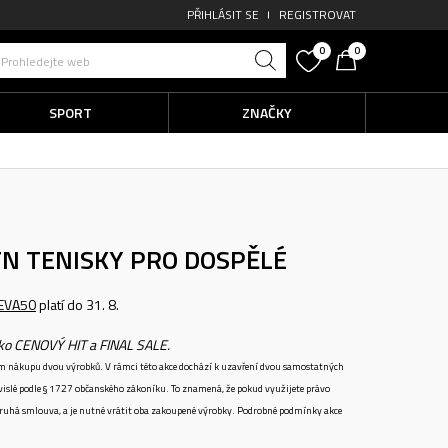
PŘIHLÁSIT SE
REGISTROVAT
0
0
Prohledejte web
SPORT
ZNAČKY
TN
TENISKY PRO DOSPĚLÉ
EVA50
platí do 31. 8.
ako CENOVÝ HIT a FINAL SALE.
ném nákupu dvou výrobků. V rámci této akce dochází k uzavření dvou samostatných
vislé podle § 1727 občanského zákoníku. To znamená, že pokud využijete právo
 druhá smlouva, a je nutné vrátit oba zakoupené výrobky. Podrobné podmínky akce