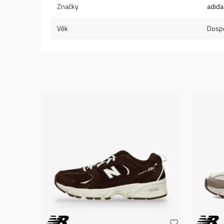
Značky
adida
Věk
Dospě