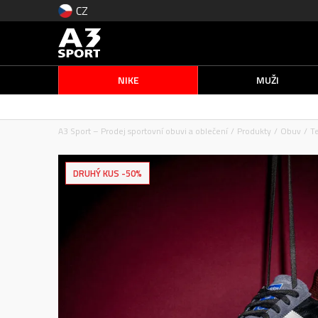
CZ
NIKE
MUŽI
A3 Sport – Prodej sportovní obuvi a oblečení
Produkty
Obuv
T
DRUHÝ KUS -50%