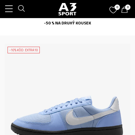
0
0
-50 % NA DRUHÝ KOUSEK
-10% KÓD: EXTRA10