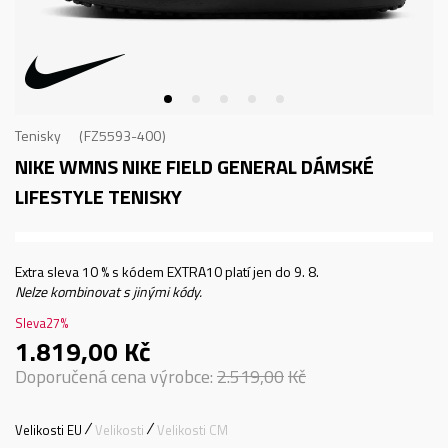
Tenisky
FZ5593-400
NIKE WMNS NIKE FIELD GENERAL
DÁMSKÉ
LIFESTYLE TENISKY
Extra sleva 10 % s kódem EXTRA10 platí jen do 9. 8.
Nelze kombinovat s jinými kódy.
Sleva
27
%
1.819,00
Kč
Doporučená cena výrobce:
2.519,00
Kč
Velikosti EU
Velikosti
Velikosti CM