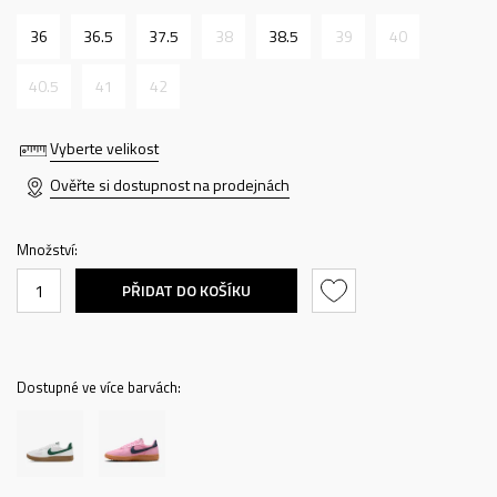
36
36.5
37.5
38
38.5
39
40
40.5
41
42
Vyberte velikost
Ověřte si dostupnost na prodejnách
Množství:
PŘIDAT DO KOŠÍKU
Dostupné ve více barvách: